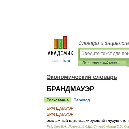
Словари и энциклоп
academic.ru
Экономический словарь
Экономический словарь
БРАНДМАУЭР
Толкование
Перевод
БРАНДМАУЭР
БРАНДМАУЭР
рекламный
щит
,
маскирующий
глухую
стен
Райзберг
Б
.
А
.,
Лозовский
Л
.
Ш
.,
Стародубцева
Е
.
Б
.
.
Со