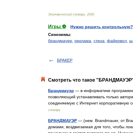
Экономический
словарь
.
2000
.
Игры ⚽
Нужно решить контрольную?
Синонимы
:
брандмауер
,
реклама
,
стена
,
файервол
,
щ
БРАКЕР
Смотреть что такое "БРАНДМАУЭР"
Брандмауэр
— в информатике программны
позволяющий устанавливать только авто
соединяемую с Интернет корпоративную 
словарь
БРАНДМАУЭР
— (нем. Brandmauer, от Bra
домами, воздвигаемая для того, чтобы ло