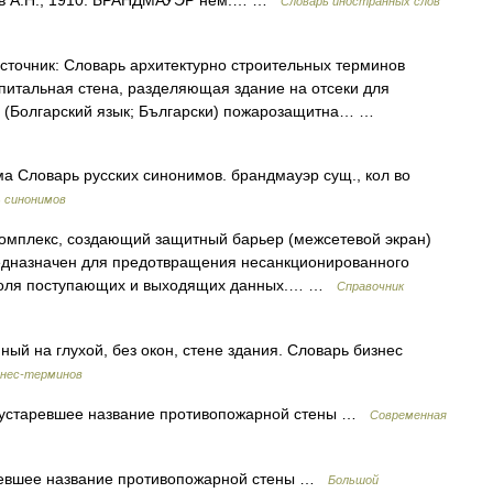
нов А.Н., 1910. БРАНДМАУЭР нем.… …
Словарь иностранных слов
точник: Словарь архитектурно строительных терминов
питальная стена, разделяющая здание на отсеки для
 (Болгарский язык; Български) пожарозащитна… …
а Словарь русских синонимов. брандмауэр сущ., кол во
 синонимов
мплекс, создающий защитный барьер (межсетевой экран)
едназначен для предотвращения несанкционированного
троля поступающих и выходящих данных.… …
Справочник
й на глухой, без окон, стене здания. Словарь бизнес
знес-терминов
 устаревшее название противопожарной стены …
Современная
ревшее название противопожарной стены …
Большой