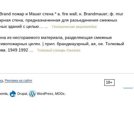
 пожар и Mauer стена * a. fire wall; н. Brandmauer; ф. mur
ожарная стена, предназначенная для разъединения смежных
ежных зданий с целью… …
Геологическая энциклопедия
 Стена из несгораемого материала, разделяющая смежные
тивопожарных целях. | прил. брандмауэрный, ая, ое. Толковый
дова. 1949 1992 …
Толковый словарь Ожегова
ка
,
Реклама на сайте
18+
omla,
Drupal,
WordPress, MODx.