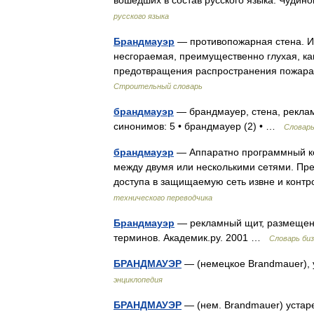
вошедших в состав русского языка. Чуди
русского языка
Брандмауэр
— противопожарная стена. Ис
несгораемая, преимущественно глухая, ка
предотвращения распространения пожара
Строительный словарь
брандмауэр
— брандмауер, стена, реклам
синонимов: 5 • брандмауер (2) • …
Словарь
брандмауэр
— Аппаратно программный ко
между двумя или несколькими сетями. Пр
доступа в защищаемую сеть извне и кон
технического переводчика
Брандмауэр
— рекламный щит, размещенны
терминов. Академик.ру. 2001 …
Словарь би
БРАНДМАУЭР
— (немецкое Brandmauer),
энциклопедия
БРАНДМАУЭР
— (нем. Brandmauer) уста