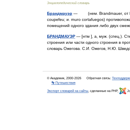
Энциклопедический словарь
Брандмауэр
— (нем. Brandmauer, от Brand
coupefeu; и. muro cortafuegos) противоп
помещений одного здания либо двух см
БРАНДМАУЭР
— [нтм ], а, муж. (спец.).
строения или части одного строения в про
словарь Ожегова. С.И. Ожегов, Н.Ю. Шве
© Академик, 2000-2026
Обратная связь:
Техподдерж
👣 Путешествия
Экспорт словарей на сайты
, сделанные на PHP,
Jo