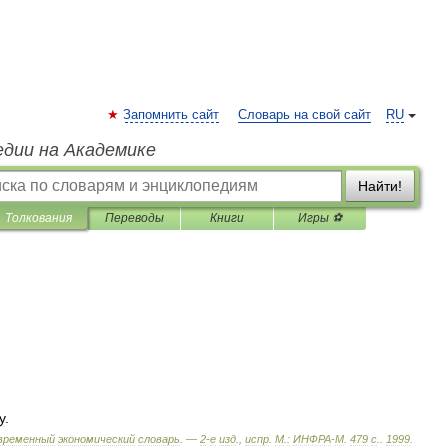
Запомнить сайт
Словарь на свой сайт
RU
едии на Академике
Найти!
Толкования
Переводы
Книги
Игры ⚽
у
.
временный
экономический
словарь
. —
2
-
е
изд
.,
испр
.
М
.
:
ИНФРА
-
М
.
479
с
.
.
1999
.