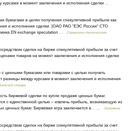
ду курсами в момент заключения и исполнения сделки …
и бумагами в целях получения спекулятивной прибыли как
ения и исполнения сделки. [ОАО РАО "ЕЭС России" СТО
номика EN exchange speculation …
Справочник технического
средством сделок на бирже спекулятивной прибыли за счет
 ценами товаров на момент заключения и исполнения сделки
 с ценными бумагами или товарами с целью получить
от разницы между курсами в момент заключения и исполнения
ический словарь
сть биржевой сделки по купле продаже ценных бумаг.
ется с единственной целью – извлечь прибыль, возникающую из
мых ценных бумаг. Биржевая игра заключается в… …
Экономика
средством сделок на бирже спекулятивной прибыли за счет