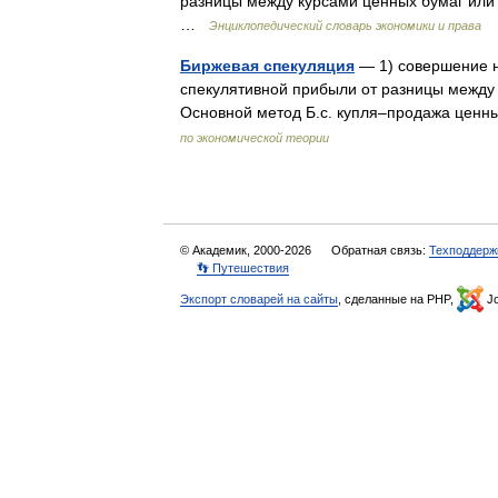
разницы между курсами ценных бумаг или
…
Энциклопедический словарь экономики и права
Биржевая спекуляция
— 1) совершение н
спекулятивной прибыли от разницы между
Основной метод Б.с. купля–продажа ценн
по экономической теории
© Академик, 2000-2026
Обратная связь:
Техподдерж
👣 Путешествия
Экспорт словарей на сайты
, сделанные на PHP,
Jo