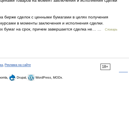
 ценами товаров на момент заключения и исполнения сделки
а бирже сделок с ценными бумагами в целях получения
 курсами в моменты заключения и исполнения сделки.
ых бумаг на срок, причем завершается сделка не… …
Словарь
ка
,
Реклама на сайте
18+
omla,
Drupal,
WordPress, MODx.