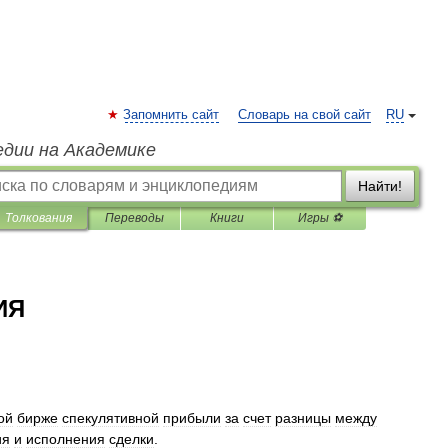
Запомнить сайт
Словарь на свой сайт
RU
едии на Академике
Найти!
Толкования
Переводы
Книги
Игры ⚽
ИЯ
ой
бирже
спекулятивной
прибыли
за
счет
разницы
между
ия
и
исполнения
сделки
.