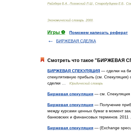
Райзберг
Б
.
А
.,
Лозовский
Л
.
Ш
.,
Стародубцева
Е
.
Б
.
.
Со
Экономический
словарь
.
2000
.
Игры ⚽
Поможем написать реферат
БИРЖЕВАЯ СДЕЛКА
Смотреть что такое "БИРЖЕВАЯ С
БИРЖЕВАЯ СПЕКУЛЯЦИЯ
— сделки на би
спекулятивную прибыль (см. Спекуляция) 
сделки …
Юридический словарь
Биржевая спекуляция
— см. Спекуляц
Биржевая спекуляция
— Получение прибы
между курсами ценных бумаг в момент зак
банковских и финансовых терминов. 201
Биржевая спекуляция
— (Exchange specu