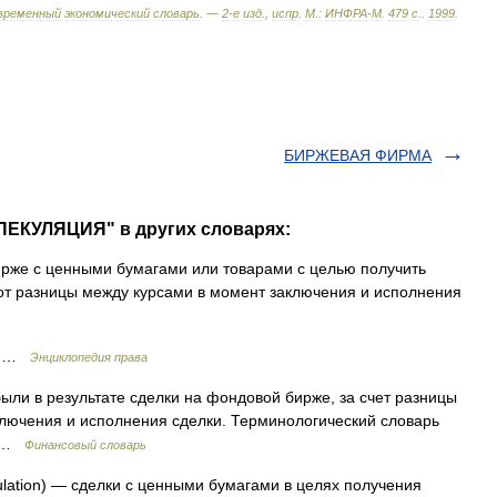
временный
экономический
словарь
. —
2
-
е
изд
.,
испр
.
М
.
:
ИНФРА
-
М
.
479
с
.
.
1999
.
БИРЖЕВАЯ ФИРМА
ПЕКУЛЯЦИЯ" в других словарях:
рже с ценными бумагами или товарами с целью получить
от разницы между курсами в момент заключения и исполнения
ия …
Энциклопедия права
ли в результате сделки на фондовой бирже, за счет разницы
лючения и исполнения сделки. Терминологический словарь
1 …
Финансовый словарь
lation) — сделки с ценными бумагами в целях получения