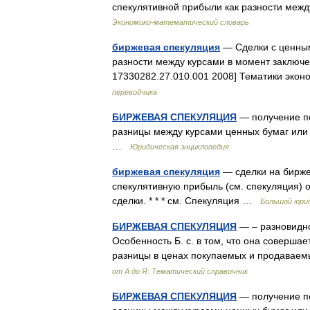
спекулятивной прибыли как разности меж
Экономико-математический словарь
биржевая спекуляция
— Сделки с ценным
разности между курсами в момент заключ
17330282.27.010.001 2008] Тематики эко
переводчика
БИРЖЕВАЯ СПЕКУЛЯЦИЯ
— получение по
разницы между курсами ценных бумаг или
…
Юридическая энциклопедия
биржевая спекуляция
— сделки на бирже
спекулятивную прибыль (см. спекуляция) 
сделки. * * * см. Спекуляция …
Большой юрид
БИРЖЕВАЯ СПЕКУЛЯЦИЯ
— – разновидно
Особенность Б. с. в том, что она соверша
разницы в ценах покупаемых и продавае
от А до Я: Тематический справочник
БИРЖЕВАЯ СПЕКУЛЯЦИЯ
— получение по