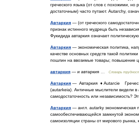
греческого языка (от слов с похожими, но 
достаточным) часто путают. Autarchy, о
Автаркия
— (от греческого самодостаточн
признак истинного мудреца быть независи
Фукидида автаркия означает политическ
Автаркия
— экономическая политика, напр
качестве основных средств такой политик
пошлин на ввозимые товары; повышение 
автаркия
— и автаркия …
Словарь трудност
Автаркия
— Автаркия ♦ Autarcie Греческ
(autarkeia). Античные мыслители видели в 
самодостаточность или независимость? Э
Автаркия
— англ. autarky экономическая 
самообеспечивающейся замкнутой экономик
самоизоляции страны от мирового рынка