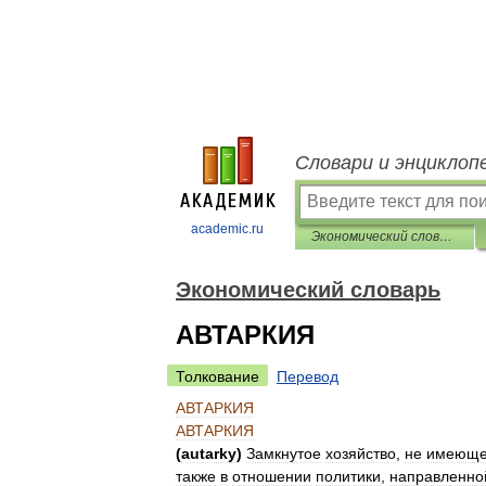
Словари и энциклоп
academic.ru
Экономический словарь
Экономический словарь
АВТАРКИЯ
Толкование
Перевод
АВТАРКИЯ
АВТАРКИЯ
(
autarky
)
Замкнутое
хозяйство
,
не
имеющ
также
в
отношении
политики
,
направленно