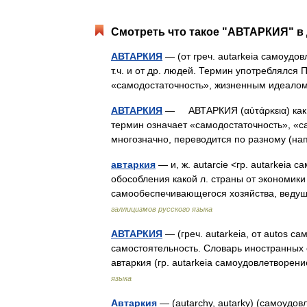
Смотреть что такое "АВТАРКИЯ" в 
АВТАРКИЯ
— (от греч. autarkeia самоудо
т.ч. и от др. людей. Термин употреблялся 
«самодостаточность», жизненным идеа
АВТАРКИЯ
— АВТАРКИЯ (αὐτάρκεια) как 
термин означает «самодостаточность», «са
многозначно, переводится по разному (
автаркия
— и, ж. autarcie <гр. autarkeia 
обособления какой л. страны от экономики
самообеспечивающегося хозяйства, вед
галлицизмов русского языка
АВТАРКИЯ
— (греч. autarkeia, от autos са
самостоятельность. Словарь иностранных с
автаркия (гр. autarkeia самоудовлетворе
языка
Автаркия
— (autarchy, autarky) (самоудов