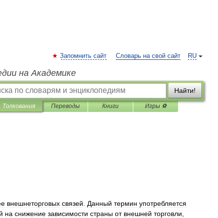
Запомнить сайт
Словарь на свой сайт
RU
едии на Академике
Найти!
Толкования
Переводы
Книги
Игры ⚽
ее
внешнеторговых
связей
.
Данный
термин
употребляется
й
на
снижение
зависимости
страны
от
внешней
торговли
,