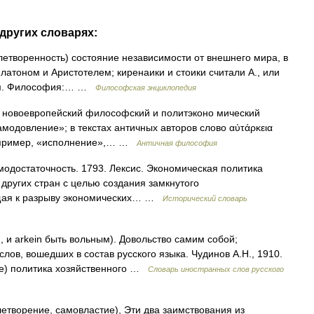
других словарях:
влетворенность) состояние независимости от внешнего мира, в
Платоном и Аристотелем; киренаики и стоики считали А., или
лом. Философия:… …
Философская энциклопедия
новоевропейский философский и политэконо мический
модовление»; в текстах античных авторов слово αὐτάρκεια
например, «исполнение»,… …
Античная философия
самодостаточность. 1793. Лексис. Экономическая политика
 других стран с целью создания замкнутого
ущая к разрыву экономических… …
Исторический словарь
м, и arkein быть вольным). Довольство самим собой;
лов, вошедших в состав русского языка. Чудинов А.Н., 1910.
ние) политика хозяйственного …
Словарь иностранных слов русского
летворение, самовластие), Эти два заимствования из