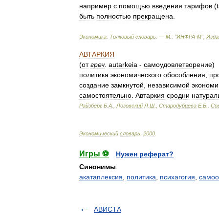
например
с
помощью
введения
тарифов
(
t
быть
полностью
прекращена
.
Экономика
.
Толковый
словарь
. —
М
.
:
"
ИНФРА
-
М
",
Изд
АВТАРКИЯ
(
от
греч
.
autarkeia
-
самоудовлетворение
)
политика
экономического
обособления
,
пр
создание
замкнутой
,
независимой
экономи
самостоятельно
.
Автаркия
сродни
натурал
Райзберг
Б
.
А
.,
Лозовский
Л
.
Ш
.,
Стародубцева
Е
.
Б
.
.
Со
Экономический
словарь
.
2000
.
Игры ⚽
Нужен реферат?
Синонимы
:
акатаплексия
,
политика
,
психагогия
,
самоо
АВИСТА