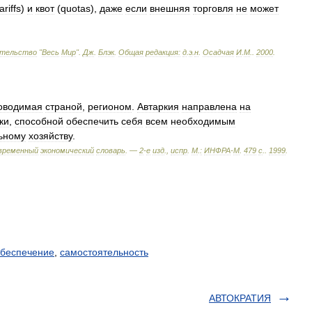
ariffs
)
и
квот
(
quotas
),
даже
если
внешняя
торговля
не
может
ательство
"
Весь
Мир
".
Дж
.
Блэк
.
Общая
редакция:
д
.
э
.
н
.
Осадчая
И
.
М
.
.
2000
.
оводимая
страной
,
регионом
.
Автаркия
направлена
на
ки
,
способной
обеспечить
себя
всем
необходимым
ьному
хозяйству
.
временный
экономический
словарь
. —
2
-
е
изд
.,
испр
.
М
.
:
ИНФРА
-
М
.
479
с
.
.
1999
.
беспечение
,
самостоятельность
АВТОКРАТИЯ