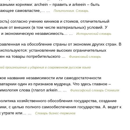
разными корнями: archein – править и arkeein – быть
значающее самовластие,… …
Политология. Словарь.
ость) согласно учению киников и стоиков, отличительный
мым от внешних (в том числе материальных) условий. У
ую и экономическую независимость… …
Исторический словарь
авленная на обособление страны от экономик других стран. В
и используются: установление высоких ограничительных
цен на товары потребительского …
Финансовый словарь
ей произношения и ударения в современном русском языке
ое название независимости или самодостаточности
автаркии один из признаков мудреца. Что здесь главное –
тимология слова (глагол arkein… …
Философский словарь Спонвиля
политика хозяйственного обособления государства, создание
и, с целью полного самообеспечения государства. А. ведет к
, к утрате или… …
Словарь бизнес-терминов