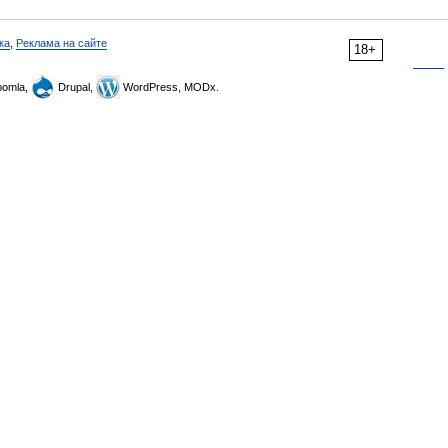
ка
,
Реклама на сайте
18+
omla,
Drupal,
WordPress, MODx.