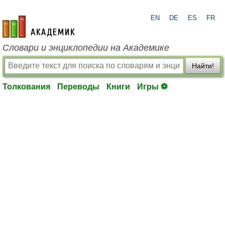
EN
DE
ES
FR
academic.ru
Словари и энциклопедии на Академике
Найти!
Толкования
Переводы
Книги
Игры ⚽