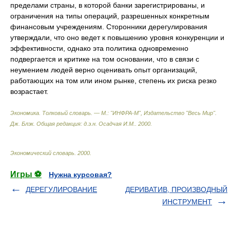
пределами страны, в которой банки зарегистрированы, и
ограничения на типы операций, разрешенных конкретным
финансовым учреждениям. Сторонники дерегулирования
утверждали, что оно ведет к повышению уровня конкуренции и
эффективности, однако эта политика одновременно
подвергается и критике на том основании, что в связи с
неумением людей верно оценивать опыт организаций,
работающих на том или ином рынке, степень их риска резко
возрастает.
Экономика. Толковый словарь. — М.: "ИНФРА-М", Издательство "Весь Мир".
Дж. Блэк. Общая редакция: д.э.н. Осадчая И.М.
.
2000
.
Экономический словарь
.
2000
.
Игры ⚽
Нужна курсовая?
ДЕРЕГУЛИРОВАНИЕ
ДЕРИВАТИВ, ПРОИЗВОДНЫЙ
ИНСТРУМЕНТ