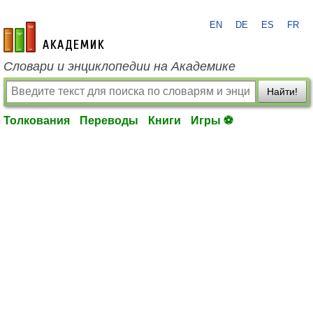
EN
DE
ES
FR
academic.ru
Словари и энциклопедии на Академике
Найти!
Толкования
Переводы
Книги
Игры ⚽