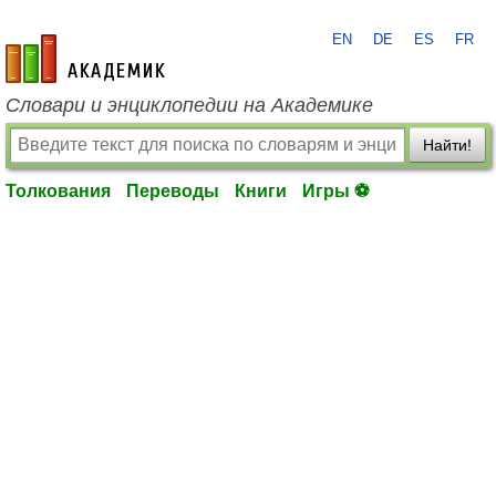
EN
DE
ES
FR
academic.ru
Словари и энциклопедии на Академике
Найти!
Толкования
Переводы
Книги
Игры ⚽