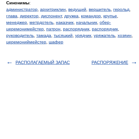
Синонимы
:
администратор
,
архитриклин
,
ведущий
,
вершитель
,
герольд
,
глава
,
директор
,
диспонент
,
дружка
,
командор
,
крупье
,
менеджер
,
метрдотель
,
наказчик
,
начальник
,
обер-
церемонимейстер
,
патрон
,
распорядник
,
распорядчик
,
руководитель
,
тамада
,
тысяцкий
,
урядчик
,
уряжатель
,
хозяин
,
церемониймейстер
,
шафер
РАСПОЛАГАЕМЫЙ ЗАПАС
РАСПОРЯЖЕНИЕ