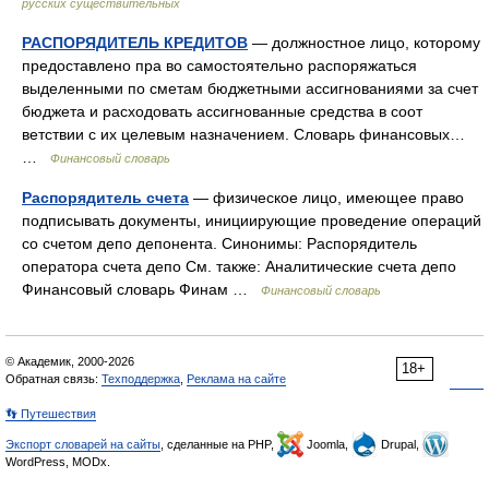
русских существительных
РАСПОРЯДИТЕЛЬ КРЕДИТОВ
— должностное лицо, которому
предоставлено пра во самостоятельно распоряжаться
выделенными по сметам бюджетными ассигнованиями за счет
бюджета и расходовать ассигнованные средства в соот
ветствии с их целевым назначением. Словарь финансовых…
…
Финансовый словарь
Распорядитель счета
— физическое лицо, имеющее право
подписывать документы, инициирующие проведение операций
со счетом депо депонента. Синонимы: Распорядитель
оператора счета депо См. также: Аналитические счета депо
Финансовый словарь Финам …
Финансовый словарь
© Академик, 2000-2026
18+
Обратная связь:
Техподдержка
,
Реклама на сайте
👣 Путешествия
Экспорт словарей на сайты
, сделанные на PHP,
Joomla,
Drupal,
WordPress, MODx.