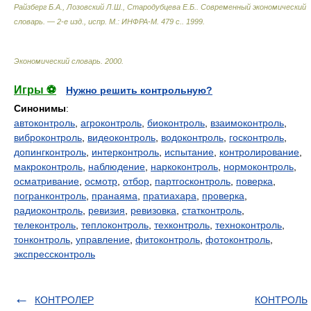
Райзберг Б.А., Лозовский Л.Ш., Стародубцева Е.Б.
.
Современный экономический
словарь. — 2-е изд., испр. М.: ИНФРА-М. 479 с.
.
1999
.
Экономический словарь
.
2000
.
Игры ⚽
Нужно решить контрольную?
Синонимы
:
автоконтроль
,
агроконтроль
,
биоконтроль
,
взаимоконтроль
,
виброконтроль
,
видеоконтроль
,
водоконтроль
,
госконтроль
,
допингконтроль
,
интерконтроль
,
испытание
,
контролирование
,
макроконтроль
,
наблюдение
,
наркоконтроль
,
нормоконтроль
,
осматривание
,
осмотр
,
отбор
,
партгосконтроль
,
поверка
,
погранконтроль
,
пранаяма
,
пратиахара
,
проверка
,
радиоконтроль
,
ревизия
,
ревизовка
,
статконтроль
,
телеконтроль
,
теплоконтроль
,
техконтроль
,
техноконтроль
,
тонконтроль
,
управление
,
фитоконтроль
,
фотоконтроль
,
экспрессконтроль
КОНТРОЛЕР
КОНТРОЛЬ