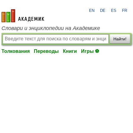
EN
DE
ES
FR
academic.ru
Словари и энциклопедии на Академике
Найти!
Толкования
Переводы
Книги
Игры ⚽