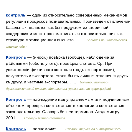
контроль
— один из относительно совершенных механизмов
регуляции процессов познавательных. Произведен от влечений
базальных, является как бы продуктом их вторичной
«задержки» и может рассматриваться относительно них как
структура мотивационная высшего… …
Большая психологическая
энциклопедия
Контроль
— (иноск.) повѣрка (вообще), наблюденіе за
дѣйствіями (собств. учетъ): провѣрка счетовъ. Ср. При
уничтоженіи фиктивнаго контроля (надъ экспортерами),
покупатель и экспортеръ стали бы въ личныя отношенія другъ
къ другу, и честные экспортеры… …
Большой толково-
фразеологический словарь Михельсона (оригинальная орфография)
Контроль
— наблюдение над управляемым или подчиненным
объектом, проверка соответствия технологии и соответствия
законодательству. Словарь бизнес терминов. Академик.ру.
2001 …
Словарь бизнес-терминов
Контроль
— полномочия …
Словарь терминов антикризисного