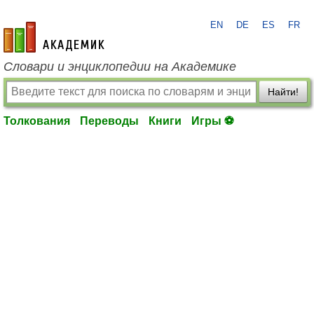
EN
DE
ES
FR
academic.ru
Словари и энциклопедии на Академике
Найти!
Толкования
Переводы
Книги
Игры ⚽