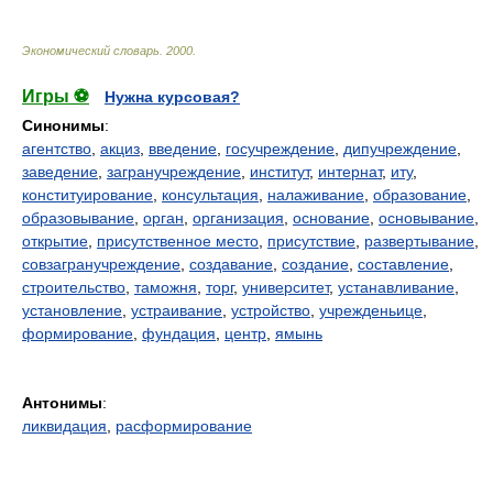
Экономический словарь
.
2000
.
Игры ⚽
Нужна курсовая?
Синонимы
:
агентство
,
акциз
,
введение
,
госучреждение
,
дипучреждение
,
заведение
,
загранучреждение
,
институт
,
интернат
,
иту
,
конституирование
,
консультация
,
налаживание
,
образование
,
образовывание
,
орган
,
организация
,
основание
,
основывание
,
открытие
,
присутственное место
,
присутствие
,
развертывание
,
совзагранучреждение
,
создавание
,
создание
,
составление
,
строительство
,
таможня
,
торг
,
университет
,
устанавливание
,
установление
,
устраивание
,
устройство
,
учрежденьице
,
формирование
,
фундация
,
центр
,
ямынь
Антонимы
:
ликвидация
,
расформирование