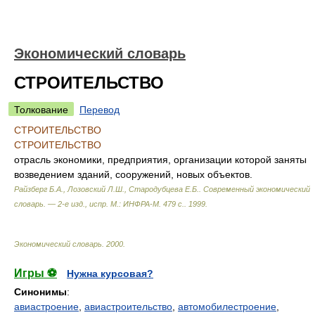
Экономический словарь
СТРОИТЕЛЬСТВО
Толкование
Перевод
СТРОИТЕЛЬСТВО
СТРОИТЕЛЬСТВО
отрасль экономики, предприятия, организации которой заняты
возведением зданий, сооружений, новых объектов.
Райзберг Б.А., Лозовский Л.Ш., Стародубцева Е.Б.
.
Современный экономический
словарь. — 2-е изд., испр. М.: ИНФРА-М. 479 с.
.
1999
.
Экономический словарь
.
2000
.
Игры ⚽
Нужна курсовая?
Синонимы
:
авиастроение
,
авиастроительство
,
автомобилестроение
,