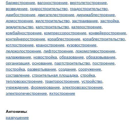
баржестроение
,
вагоностроение
,
вертолетостроение
,
возведение
,
гидростроительство
,
градостроительство
,
дамбостроение
,
двигателестроение
,
дирижаблестроение
,
домостроение
,
жилстроительство
,
застраивание
,
застройка
,
зиждительство
,
капстроительство
,
катеростроение
,
комбайностроение
,
компрессоростроение
,
конвейеростроение
,
контейнеростроение
,
кораблестроение
,
кораблестроительство
,
котлостроение
,
краностроение
,
кузовостроение
,
ледоколостроение
,
лифтостроение
,
локомотивостроение
,
налаживание
,
новостройка
,
образование
,
образовывание
,
организация
,
основание
,
партстроительство
,
построение
,
постройка
,
развертывание
,
создание
,
сооружение
,
составление
,
строительная площадка
,
стройка
,
тепловозостроение
,
тракторостроение
,
устройство
,
учреждение
,
формирование
,
электровозостроение
,
электропечестроение
,
яхтостроение
Антонимы
:
разрушение