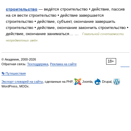
строительство
— ведётся строительство • действие, пассив
на ся вести строительство • действие завершается
строительство • действие, субъект, окончание завершить
строительство • действие, окончание закончить строительство •
действие, окончание заниматься… …
Глагольной сочетаемости
непредметных имён
© Академик, 2000-2026
18+
Обратная связь:
Техподдержка
,
Реклама на сайте
👣 Путешествия
Экспорт словарей на сайты
, сделанные на PHP,
Joomla,
Drupal,
WordPress, MODx.