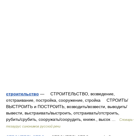
строительство
— СТРОИТЕЛЬСТВО, возведение,
отстраивание, постройка, сооружение, стройка СТРОИТЬ/
ВЫСТРОИТЬ и ПОСТРОИТЬ, возводить/возвести, выводить/
вывести, выстраивать/выстроить, отстраивать/отстроить,
рубить/срубить, сооружать/соорудить, книжн., высок …
Словарь-
тезаурус синонимов русской речи