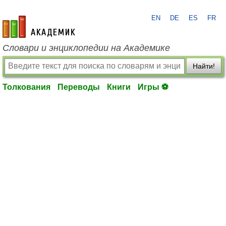
EN
DE
ES
FR
academic.ru
Словари и энциклопедии на Академике
Найти!
Толкования
Переводы
Книги
Игры ⚽