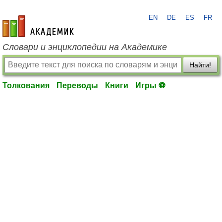
EN
DE
ES
FR
academic.ru
Словари и энциклопедии на Академике
Найти!
Толкования
Переводы
Книги
Игры ⚽