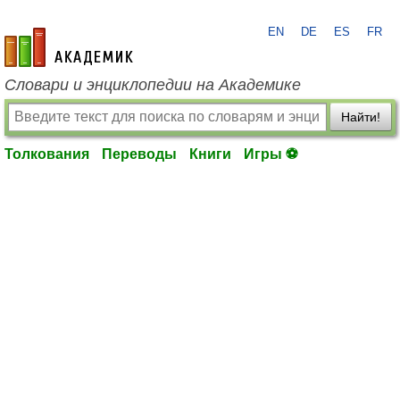
EN
DE
ES
FR
academic.ru
Словари и энциклопедии на Академике
Найти!
Толкования
Переводы
Книги
Игры ⚽