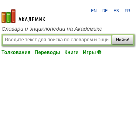
EN
DE
ES
FR
academic.ru
Словари и энциклопедии на Академике
Найти!
Толкования
Переводы
Книги
Игры ⚽