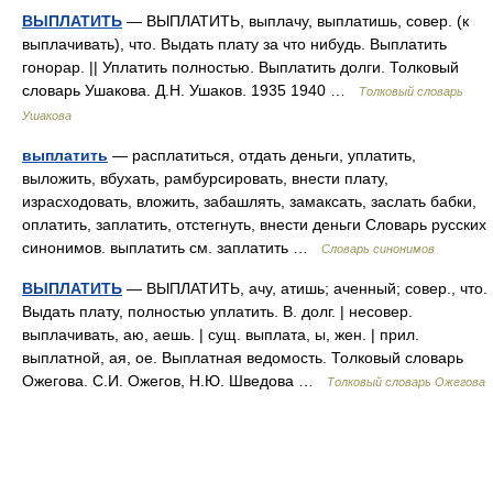
ВЫПЛАТИТЬ
— ВЫПЛАТИТЬ, выплачу, выплатишь, совер. (к
выплачивать), что. Выдать плату за что нибудь. Выплатить
гонорар. || Уплатить полностью. Выплатить долги. Толковый
словарь Ушакова. Д.Н. Ушаков. 1935 1940 …
Толковый словарь
Ушакова
выплатить
— расплатиться, отдать деньги, уплатить,
выложить, вбухать, рамбурсировать, внести плату,
израсходовать, вложить, забашлять, замаксать, заслать бабки,
оплатить, заплатить, отстегнуть, внести деньги Словарь русских
синонимов. выплатить см. заплатить …
Словарь синонимов
ВЫПЛАТИТЬ
— ВЫПЛАТИТЬ, ачу, атишь; аченный; совер., что.
Выдать плату, полностью уплатить. В. долг. | несовер.
выплачивать, аю, аешь. | сущ. выплата, ы, жен. | прил.
выплатной, ая, ое. Выплатная ведомость. Толковый словарь
Ожегова. С.И. Ожегов, Н.Ю. Шведова …
Толковый словарь Ожегова