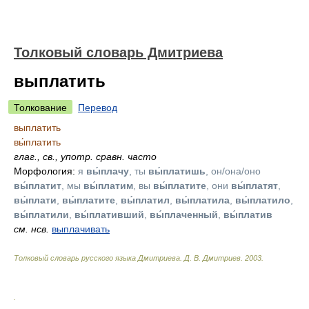
Толковый словарь Дмитриева
выплатить
Толкование
Перевод
выплатить
вы́платить
глаг.
,
св.
,
употр. сравн. часто
Морфология:
я
вы́плачу
, ты
вы́платишь
, он/она/оно
вы́платит
, мы
вы́платим
, вы
вы́платите
, они
вы́платят
,
вы́плати
,
вы́платите
,
вы́платил
,
вы́платила
,
вы́платило
,
вы́платили
,
вы́плативший
,
вы́плаченный
,
вы́платив
см.
нсв.
выплачивать
Толковый словарь русского языка Дмитриева
.
Д. В. Дмитриев.
2003
.
.