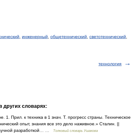
хнический
,
инженерный
,
общетехнический
,
светотехнический
,
технология
в других словарях:
. 1. Прил. к техника в 1 знач. Т. прогресс страны. Техническое
нический опыт, знания все это дело наживное.» Сталин. ||
и научной разработкой… …
Толковый словарь Ушакова