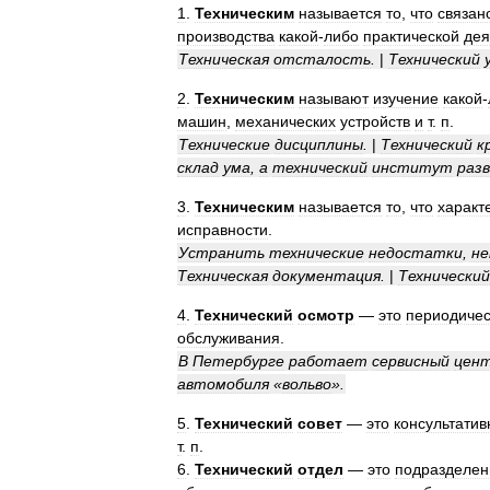
1
.
Техническим
называется
то
,
что
связан
производства
какой
-
либо
практической
дея
Техническая
отсталость
.
|
Технический
2
.
Техническим
называют
изучение
какой
-
машин
,
механических
устройств
и
т
.
п
.
Технические
дисциплины
.
|
Технический
к
склад
ума
,
а
технический
институт
раз
3
.
Техническим
называется
то
,
что
характ
исправности
.
Устранить
технические
недостатки
,
не
Техническая
документация
.
|
Технический
4
.
Технический
осмотр
—
это
периодичес
обслуживания
.
В
Петербурге
работает
сервисный
цен
автомобиля
«
вольво
».
5
.
Технический
совет
—
это
консультати
т
.
п
.
6
.
Технический
отдел
—
это
подразделен