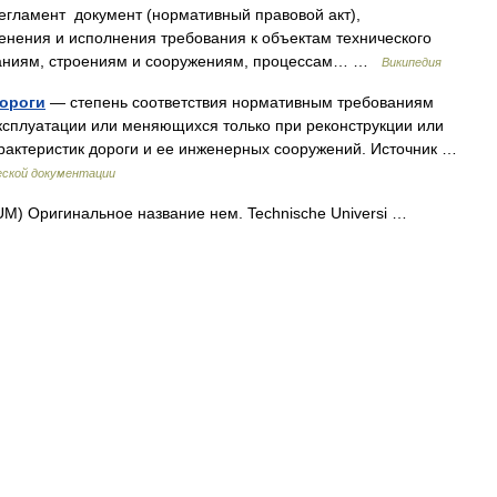
гламент документ (нормативный правовой акт),
нения и исполнения требования к объектам технического
зданиям, строениям и сооружениям, процессам… …
Википедия
дороги
— степень соответствия нормативным требованиям
ксплуатации или меняющихся только при реконструкции или
рактеристик дороги и ее инженерных сооружений. Источник …
еской документации
M) Оригинальное название нем. Technische Universi …