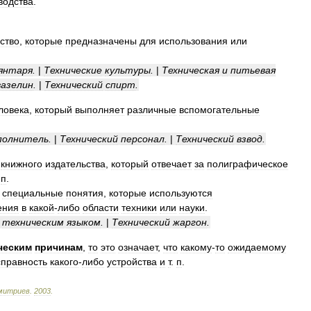
водства
.
ство
,
которые
предназначены
для
использования
или
янтаря
.
|
Технические
культуры
.
|
Техническая
и
питьевая
вазелин
.
|
Технический
спирт
.
ловека
,
который
выполняет
различные
вспомогательные
полнитель
.
|
Технический
персонал
.
|
Технический
взвод
.
книжного
издательства
,
который
отвечает
за
полиграфическое
.
п
.
специальные
понятия
,
которые
используются
ения
в
какой
-
либо
области
техники
или
науки
.
техническим
языком
.
|
Технический
жаргон
.
ческим
причинам
,
то
это
означает
,
что
какому
-
то
ожидаемому
справность
какого
-
либо
устройства
и
т
.
п
.
митриев
.
2003
.