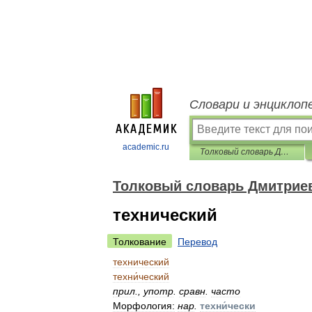
Словари и энциклоп
academic.ru
Толковый словарь Дмитриева
Толковый словарь Дмитрие
технический
Толкование
Перевод
технический
техни́ческий
прил
.
,
употр
.
сравн
.
часто
Морфология:
нар
.
техни́чески