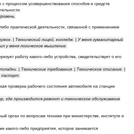
о
с
процессом
усовершенствования
способов
и
средств
тельности
.
уровень
.
либо
практической
деятельности
,
связанной
с
применением
ружок
.
|
Технический
лицей
,
колледж
.
|
У
меня
гуманитарный
вил
у
меня
логическое
мышление
.
еризует
работу
какого
-
либо
устройства
,
свидетельствует
о
его
поладки
.
|
Технические
требования
.
|
Техническое
описание
.
|
паспорт
.
кая
проверка
рабочего
состояния
автомобиля
на
станции
тр
,
где
производится
ремонт
и
техническое
обслуживание
вный
орган
по
вопросам
техники
при
министерстве
,
институте
и
ие
какого
-
либо
предприятия
,
которое
занимается