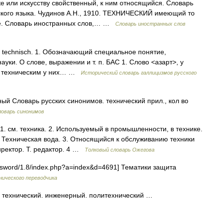
ке или искусству свойственный, к ним относящийся. Словарь
ского языка. Чудинов А.Н., 1910. ТЕХНИЧЕСКИЙ имеющий то
ике. Словарь иностранных слов,… …
Словарь иностранных слов
м. technisch. 1. Обозначающий специальное понятие,
ауки. О слове, выражении и т. п. БАС 1. Слово <азарт>, у
 и техническим у них… …
Исторический словарь галлицизмов русского
 Словарь русских синонимов. технический прил., кол во
ловарь синонимов
 см. техника. 2. Используемый в промышленности, в технике.
. Техническая вода. 3. Относящийся к обслуживанию техники
директор. Т. редактор. 4 …
Толковый словарь Ожегова
ssword/1.8/index.php?a=index&d=4691] Тематики защита
нического переводчика
а технический. инженерный. политехнический …