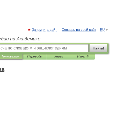
Запомнить сайт
Словарь на свой сайт
RU
едии на Академике
Найти!
Толкования
Переводы
Книги
Игры ⚽
ва