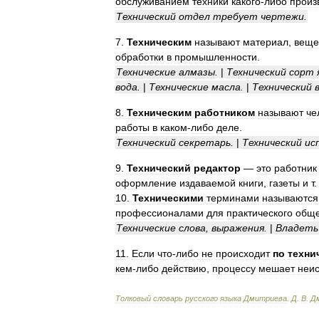
обслуживанием
техники
какого
-
либо
произ
Технический
отдел
требует
чертежи
.
7
.
Техническим
называют
материал
,
веще
обработки
в
промышленности
.
Технические
алмазы
.
|
Технический
сорт
вода
.
|
Технические
масла
.
|
Технический
8
.
Техническим
работником
называют
че
работы
в
каком
-
либо
деле
.
Технический
секретарь
.
|
Технический
ис
9
.
Технический
редактор
—
это
работник
оформление
издаваемой
книги
,
газеты
и
т
10
.
Техническими
терминами
называются
профессионалами
для
практического
общ
Технические
слова
,
выражения
.
|
Владеть
11
.
Если
что
-
либо
не
происходит
по
техни
кем
-
либо
действию
,
процессу
мешает
неи
Толковый
словарь
русского
языка
Дмитриева
.
Д
.
В
.
Д