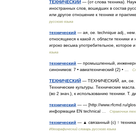
ТЕХНИЧЕСКИЙ
— (от слова техника). Нау
иностранных слов, вошедших в состав рус
или другое отношение к технике и практ
русского языка
технический
— ая, ое. technique adj., не
относящееся к какой л. области техники и н
игроко весьма употребительное, которое
языка
технический
— промышленный, инженерный
синонимов: 7 • авиатехнический (2) • …
С
ТЕХНИЧЕСКИЙ
— ТЕХНИЧЕСКИЙ, ая, ое. 1.
Технические культуры. Технические масла
(во 2 знач.), к использованию техники. Т. 
технический
— — [http://www.rfcmd.ru/glo
информации EN technical …
Справочник тех
технический
— ▲ связанный (с) ↑ техник
Идеографический словарь русского языка