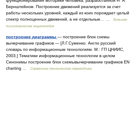
функционирования моторики человека, разработанной Н. А.
Бернштейном. Построение движений реализуется за счет
работы нескольких уровней, каждый из коих порождает целый
спектр полноценных движений, а не отдельные… …
Большая
психологическая энциклопедия
построение диаграммы
— построение блок схемы
вычерчивание графиков — [Л.Г.Суменко. Англо русский
словарь по информационным технологиям. М.: ГП ЦНИИС,
2003.] Тематики информационные технологии в целом
Синонимы построение блок схемывычерчивание графиков EN
charting …
Справочник технического переводчика