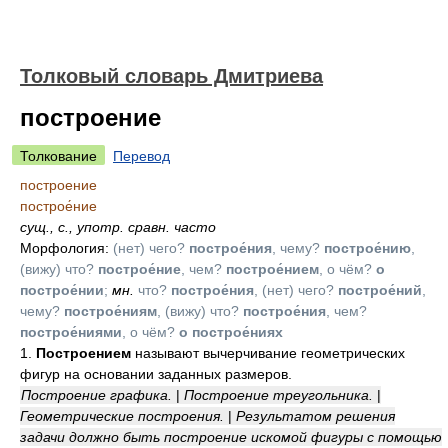
Толковый словарь Дмитриева
построение
Толкование
Перевод
построение
построе́ние
сущ.
,
с.
,
употр. сравн. часто
Морфология:
(нет) чего?
построе́ния
, чему?
построе́нию
,
(вижу) что?
построе́ние
, чем?
построе́нием
, о чём?
о
построе́нии
;
мн.
что?
построе́ния
, (нет) чего?
построе́ний
,
чему?
построе́ниям
, (вижу) что?
построе́ния
, чем?
построе́ниями
, о чём?
о построе́ниях
1.
Построением
называют вычерчивание геометрических
фигур на основании заданных размеров.
Построение графика.
|
Построение треугольника.
|
Геометрические построения.
|
Результатом решения
задачи должно быть построение искомой фигуры с помощью