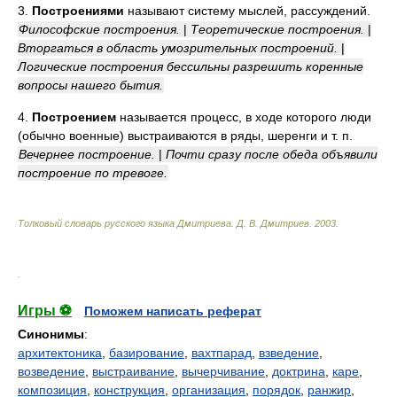
3.
Построениями
называют систему мыслей, рассуждений.
Философские построения.
|
Теоретические построения.
|
Вторгаться в область умозрительных построений.
|
Логические построения бессильны разрешить коренные
вопросы нашего бытия.
4.
Построением
называется процесс, в ходе которого люди
(обычно военные) выстраиваются в ряды, шеренги и т. п.
Вечернее построение.
|
Почти сразу после обеда объявили
построение по тревоге.
Толковый словарь русского языка Дмитриева
.
Д. В. Дмитриев.
2003
.
.
Игры ⚽
Поможем написать реферат
Синонимы
:
архитектоника
,
базирование
,
вахтпарад
,
взведение
,
возведение
,
выстраивание
,
вычерчивание
,
доктрина
,
каре
,
композиция
,
конструкция
,
организация
,
порядок
,
ранжир
,