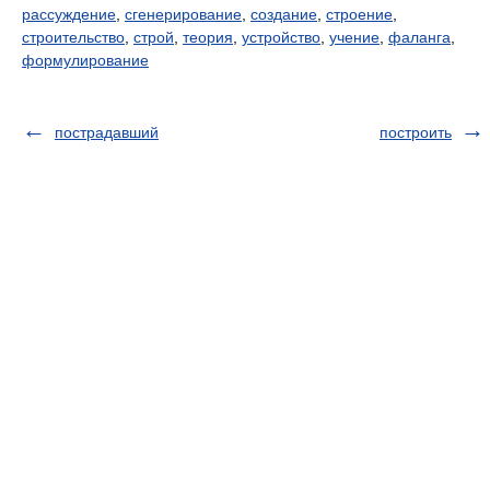
рассуждение
,
сгенерирование
,
создание
,
строение
,
строительство
,
строй
,
теория
,
устройство
,
учение
,
фаланга
,
формулирование
пострадавший
построить