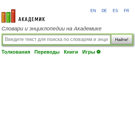
EN
DE
ES
FR
academic.ru
Словари и энциклопедии на Академике
Найти!
Толкования
Переводы
Книги
Игры ⚽