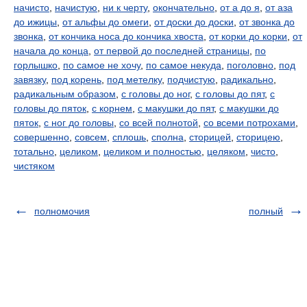
начисто
,
начистую
,
ни к черту
,
окончательно
,
от а до я
,
от аза
до ижицы
,
от альфы до омеги
,
от доски до доски
,
от звонка до
звонка
,
от кончика носа до кончика хвоста
,
от корки до корки
,
от
начала до конца
,
от первой до последней страницы
,
по
горлышко
,
по самое не хочу
,
по самое некуда
,
поголовно
,
под
завязку
,
под корень
,
под метелку
,
подчистую
,
радикально
,
радикальным образом
,
с головы до ног
,
с головы до пят
,
с
головы до пяток
,
с корнем
,
с макушки до пят
,
с макушки до
пяток
,
с ног до головы
,
со всей полнотой
,
со всеми потрохами
,
совершенно
,
совсем
,
сплошь
,
сполна
,
сторицей
,
сторицею
,
тотально
,
целиком
,
целиком и полностью
,
целяком
,
чисто
,
чистяком
полномочия
полный