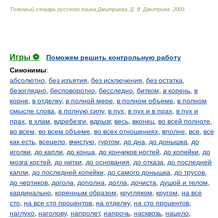
Толковый словарь русского языка Дмитриева
.
Д. В. Дмитриев.
2003
.
.
Игры ⚽
Поможем решить контрольную работу
Синонимы
:
абсолютно
,
без изъятия
,
без исключения
,
без остатка
,
безоглядно
,
бесповоротно
,
бесследно
,
битком
,
в корень
,
в
корне
,
в отделку
,
в полной мере
,
в полном объеме
,
в полном
смысле слова
,
в полную силу
,
в пух
,
в пух и в прах
,
в пух и
прах
,
в хлам
,
вдребезги
,
вдрызг
,
весь
,
вконец
,
во всей полноте
,
во всем
,
во всем объеме
,
во всех отношениях
,
вполне
,
все
,
все
как есть
,
всецело
,
вчистую
,
гуртом
,
до дна
,
до донышка
,
до
иголки
,
до капли
,
до конца
,
до кончиков ногтей
,
до копейки
,
до
мозга костей
,
до нитки
,
до основания
,
до отказа
,
до последней
капли
,
до последней копейки
,
до самого донышка
,
до трусов
,
до чертиков
,
догола
,
дополна
,
дотла
,
дочиста
,
душой и телом
,
кардинально
,
коренным образом
,
кругляком
,
кругом
,
на все
сто
,
на все сто процентов
,
на отделку
,
на сто процентов
,
наглухо
,
наголову
,
напролет
,
напрочь
,
насквозь
,
нацело
,