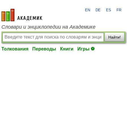
EN
DE
ES
FR
academic.ru
Словари и энциклопедии на Академике
Найти!
Толкования
Переводы
Книги
Игры ⚽