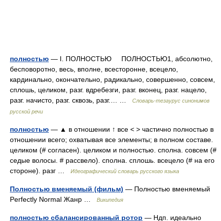
полностью
— I. ПОЛНОСТЬЮ ПОЛНОСТЬЮ1, абсолютно,
бесповоротно, весь, вполне, всесторонне, всецело,
кардинально, окончательно, радикально, совершенно, совсем,
сплошь, целиком, разг. вдребезги, разг. вконец, разг. нацело,
разг. начисто, разг. сквозь, разг.… …
Словарь-тезаурус синонимов
русской речи
полностью
— ▲ в отношении ↑ все < > частично полностью в
отношении всего; охватывая все элементы; в полном составе.
целиком (# согласен). целиком и полностью. сполна. совсем (#
седые волосы. # рассвело). сполна. сплошь. всецело (# на его
стороне). разг …
Идеографический словарь русского языка
Полностью вменяемый (фильм)
— Полностью вменяемый
Perfectly Normal Жанр …
Википедия
полностью сбалансированный ротор
— Ндп. идеально