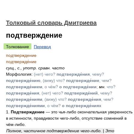
Толковый словарь Дмитриева
подтверждение
Толкование
Перевод
подтверждение
подтвержде́ние
сущ.
,
с.
,
употр. сравн. часто
Морфология:
(нет) чего?
подтвержде́ния
, чему?
подтвержде́нию
, (вижу) что?
подтвержде́ние
, чем?
подтвержде́нием
, о чём?
о подтвержде́нии
;
мн.
что?
подтвержде́ния
, (нет) чего?
подтвержде́ний
, чему?
подтвержде́ниям
, (вижу) что?
подтвержде́ния
, чем?
подтвержде́ниями
, о чём?
о подтвержде́ниях
1.
Подтверждение
— это чья-либо окончательная уверенность
в истинности, правдивости чего-либо, отсутствие сомнений в
чём-либо.
Полное, частичное подтверждение чего-либо.
|
Это