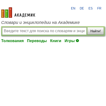
EN
DE
ES
FR
academic.ru
Словари и энциклопедии на Академике
Найти!
Толкования
Переводы
Книги
Игры ⚽