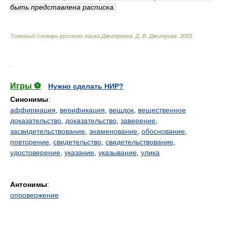
быть представлена расписка.
Толковый словарь русского языка Дмитриева
.
Д. В. Дмитриев.
2003
.
.
Игры ⚽
Нужно сделать НИР?
Синонимы
:
аффирмация
,
верификация
,
вещдок
,
вещественное
доказательство
,
доказательство
,
заверение
,
засвидетельствование
,
знаменование
,
обоснование
,
повторение
,
свидетельство
,
свидетельствование
,
удостоверение
,
указание
,
указывание
,
улика
Антонимы
:
опровержение