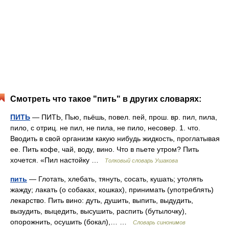
Смотреть что такое "пить" в других словарях:
ПИТЬ
— ПИТЬ, Пью, пьёшь, повел. пей, прош. вр. пил, пила,
пило, с отриц. не пил, не пила, не пило, несовер. 1. что.
Вводить в свой организм какую нибудь жидкость, проглатывая
ее. Пить кофе, чай, воду, вино. Что в пьете утром? Пить
хочется. «Пил настойку …
Толковый словарь Ушакова
пить
— Глотать, хлебать, тянуть, сосать, кушать; утолять
жажду; лакать (о собаках, кошках), принимать (употреблять)
лекарство. Пить вино: дуть, душить, выпить, выдудить,
вызудить, выцедить, высушить, распить (бутылочку),
опорожнить, осушить (бокал),… …
Словарь синонимов