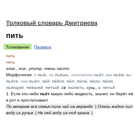
Толковый словарь Дмитриева
пить
Толкование
Перевод
пить
пить
глаг.
,
нсв.
,
употр. очень часто
Морфология:
я
пью́
, ты
пьёшь
, он/она/оно
пьёт
, мы
пьём
, вы
пьёте
, они
пью́т
,
пе́й
,
пе́йте
,
пи́л
,
пи́ла́
,
пи́ло
,
пи́ли
,
пь́ющий
,
пи́вший
,
пи́тый
;
св.
вы́пить
;
сущ.
,
с.
питьё
1. Если кто-либо
пьёт
какую-либо жидкость, значит, он берёт её
в рот и проглатывает.
По вечерам вся семья пила чай на веранде.
|
Олень жадно пил
воду из ручья.
|
Не пей воду из-под крана.
|