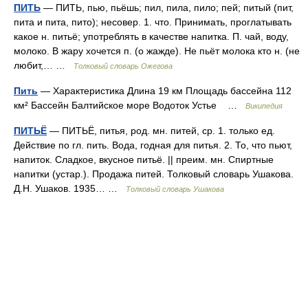
ПИТЬ
— ПИТЬ, пью, пьёшь; пил, пила, пило; пей; питый (пит,
пита и пита, пито); несовер. 1. что. Принимать, проглатывать
какое н. питьё; употреблять в качестве напитка. П. чай, воду,
молоко. В жару хочется п. (о жажде). Не пьёт молока кто н. (не
любит,… …
Толковый словарь Ожегова
Пить
— Характеристика Длина 19 км Площадь бассейна 112
км² Бассейн Балтийское море Водоток Устье …
Википедия
ПИТЬЁ
— ПИТЬЁ, питья, род. мн. питей, ср. 1. только ед.
Действие по гл. пить. Вода, годная для питья. 2. То, что пьют,
напиток. Сладкое, вкусное питьё. || преим. мн. Спиртные
напитки (устар.). Продажа питей. Толковый словарь Ушакова.
Д.Н. Ушаков. 1935… …
Толковый словарь Ушакова