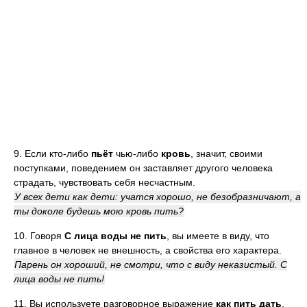
9. Если кто-либо
пьёт
чью-либо
кровь
, значит, своими
поступками, поведением он заставляет другого человека
страдать, чувствовать себя несчастным.
У всех дети как дети: учатся хорошо, не безобразничают, а
ты доколе будешь мою кровь пить?
10. Говоря
С лица воды не пить
, вы имеете в виду, что
главное в человек не внешность, а свойства его характера.
Парень он хороший, не смотри, что с виду неказистый. С
лица воды не пить!
11. Вы используете разговорное выражение
как пить дать
,