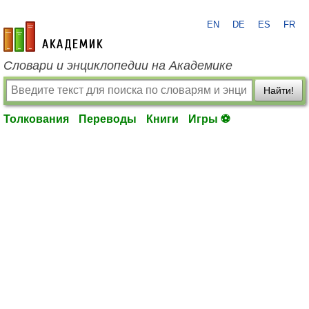
EN
DE
ES
FR
academic.ru
Словари и энциклопедии на Академике
Найти!
Толкования
Переводы
Книги
Игры ⚽