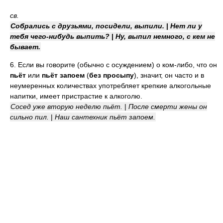
св.
Собрались с друзьями, посидели, выпили.
|
Нет ли у
тебя чего-нибудь выпить?
|
Ну, выпил немного, с кем не
бывает.
6. Если вы говорите (обычно с осуждением) о ком-либо, что он
пьёт
или
пьёт запоем
(
без просыпу
), значит, он часто и в
неумеренных количествах употребляет крепкие алкогольные
напитки, имеет пристрастие к алкоголю.
Сосед уже вторую неделю пьёт.
|
После смерти жены он
сильно пил.
|
Наш сантехник пьёт запоем.