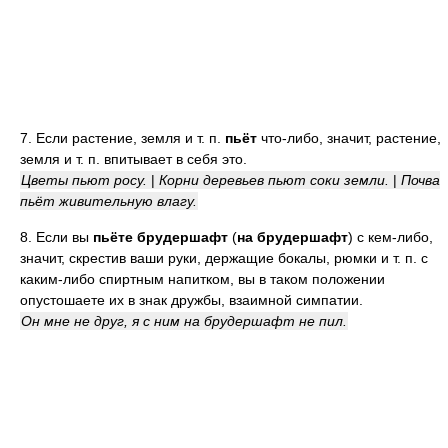
7. Если растение, земля и т. п.
пьёт
что-либо, значит, растение,
земля и т. п. впитывает в себя это.
Цветы пьют росу.
|
Корни деревьев пьют соки земли.
|
Почва
пьёт живительную влагу.
8. Если вы
пьёте брудершафт
(
на брудершафт
) с кем-либо,
значит, скрестив ваши руки, держащие бокалы, рюмки и т. п. с
каким-либо спиртным напитком, вы в таком положении
опустошаете их в знак дружбы, взаимной симпатии.
Он мне не друг, я с ним на брудершафт не пил.