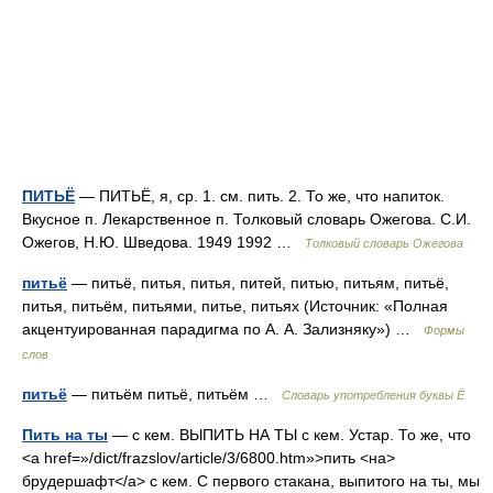
ПИТЬЁ
— ПИТЬЁ, я, ср. 1. см. пить. 2. То же, что напиток.
Вкусное п. Лекарственное п. Толковый словарь Ожегова. С.И.
Ожегов, Н.Ю. Шведова. 1949 1992 …
Толковый словарь Ожегова
питьё
— питьё, питья, питья, питей, питью, питьям, питьё,
питья, питьём, питьями, питье, питьях (Источник: «Полная
акцентуированная парадигма по А. А. Зализняку») …
Формы
слов
питьё
— питьём питьё, питьём …
Словарь употребления буквы Ё
Пить на ты
— с кем. ВЫПИТЬ НА ТЫ с кем. Устар. То же, что
<a href=»/dict/frazslov/article/3/6800.htm»>пить <на>
брудершафт</a> с кем. С первого стакана, выпитого на ты, мы