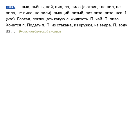
пить
— пью, пьёшь; пей; пил, ла, пило (с отриц.: не пил, не
пила, не пило, не пили); пьющий; питый, пит, пита, пито; нсв. 1.
(что). Глотая, поглощать какую л. жидкость. П. чай. П. пиво.
Хочется п. Подать п. П. из стакана, из кружки, из ведра. П. воду
из …
Энциклопедический словарь