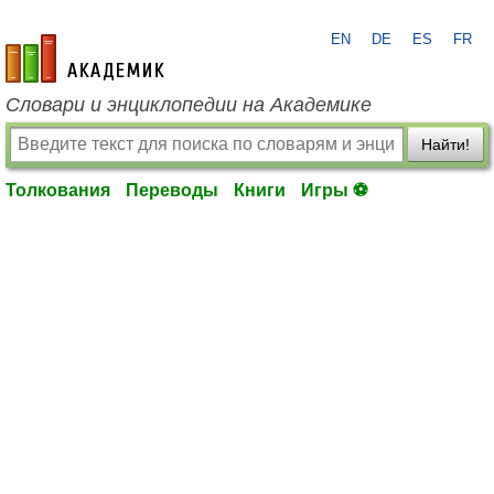
EN
DE
ES
FR
academic.ru
Словари и энциклопедии на Академике
Найти!
Толкования
Переводы
Книги
Игры ⚽