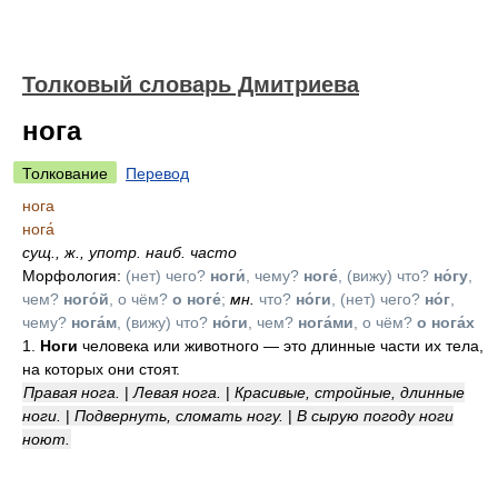
Толковый словарь Дмитриева
нога
Толкование
Перевод
нога
нога́
сущ.
,
ж.
,
употр. наиб. часто
Морфология:
(нет) чего?
ноги́
, чему?
ноге́
, (вижу) что?
но́гу
,
чем?
ного́й
, о чём?
о ноге́
;
мн.
что?
но́ги
, (нет) чего?
но́г
,
чему?
нога́м
, (вижу) что?
но́ги
, чем?
нога́ми
, о чём?
о нога́х
1.
Ноги
человека или животного — это длинные части их тела,
на которых они стоят.
Правая нога.
|
Левая нога.
|
Красивые, стройные, длинные
ноги.
|
Подвернуть, сломать ногу.
|
В сырую погоду ноги
ноют.