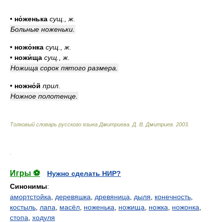
•
но́женька
сущ.
,
ж.
Больные ноженьки.
•
ножо́нка
сущ.
,
ж.
•
ножи́ща
сущ.
,
ж.
Ножища сорок пятого размера.
•
ножно́й
прил.
Ножное полотенце.
Толковый словарь русского языка Дмитриева
.
Д. В. Дмитриев.
2003
.
.
Игры ⚽
Нужно сделать НИР?
Синонимы
:
амортстойка
,
деревяшка
,
древяница
,
дыля
,
конечность
,
костыль
,
лапа
,
масёл
,
ноженька
,
ножища
,
ножка
,
ножонка
,
стопа
,
ходуля