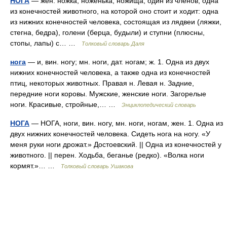
НОГА
— жен. ножка, ноженька, ножища, один из членов, одна
из конечностей животного, на которой оно стоит и ходит: одна
из нижних конечностей человека, состоящая из лядвеи (ляжки,
стегна, бедра), голени (берца, будыли) и ступни (плюсны,
стопы, лапы) с… …
Толковый словарь Даля
нога
— и, вин. ногу; мн. ноги, дат. ногам; ж. 1. Одна из двух
нижних конечностей человека, а также одна из конечностей
птиц, некоторых животных. Правая н. Левая н. Задние,
передние ноги коровы. Мужские, женские ноги. Загорелые
ноги. Красивые, стройные,… …
Энциклопедический словарь
НОГА
— НОГА, ноги, вин. ногу, мн. ноги, ногам, жен. 1. Одна из
двух нижних конечностей человека. Сидеть нога на ногу. «У
меня руки ноги дрожат.» Достоевский. || Одна из конечностей у
животного. || перен. Ходьба, беганье (редко). «Волка ноги
кормят.»… …
Толковый словарь Ушакова