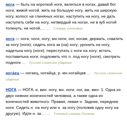
нога
— быть на короткой ноге, валяться в ногах, давай бог
ноги, живой ногой, жить на большую ногу, жить на широкую
ногу, колосс на глиняных ногах, наступить на ногу, не дать
наступить себе на ногу, нетвердый на ногах, ни в зуб ногой
толкнуть, ни ногой,… …
Словарь синонимов
нога
— нога, ноги, ногу; мн.ноги, ног, ногам; держать, схватить
за ногу (ноги); сидеть нога за (на) ногу; уронить на ногу,
надетьна ногу (ноги); переступать с ноги на ногу; встать,
поставитьна ноги; подложить что л. под ногу (ноги); смотреть
подноги …
Русское словесное ударение
нога́ец
— ногаец, ногайца; р. мн.ногайцев …
Русское словесное
ударение
НОГА
— НОГА, и, вин. ногу, мн. ноги, ног, ам, жен. 1. Одна из
двух нижних конечностей человека, а также одна из
конечностей животного. Правая, левая н. Задние, передние
ноги. Сидеть н. на ногу или н. за ногу (положив одну ногу на
другую). Идти н. за… …
Толковый словарь Ожегова