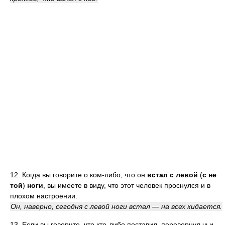
12. Когда вы говорите о ком-либо, что он
встал с левой
(
с не
той
)
ноги
, вы имеете в виду, что этот человек проснулся и в
плохом настроении.
Он, наверно, сегодня с левой ноги встал — на всех кидается.
13. Если вы говорите, что кто-либо поставил, перевернул чьи-