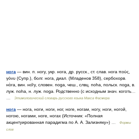
нога
— вин. п. ногу, укр. нога, др. русск., ст. слав. нога πούς,
γόνυ (Супр.), болг. нога, диал. (Младенов 358), сербохорв.
но̀га, вин. но̏гу, словен. noga, чеш., слвц. nоhа, польск. nоgа, в.
луж. nоhа, н. луж. nоgа. Родственно (с исходным знач. коготь…
…
Этимологический словарь русского языка Макса Фасмера
нога
— нога, ноги, ноги, ног, ноге, ногам, ногу, ноги, ногой,
ногою, ногами, ноге, ногах (Источник: «Полная
акцентуированная парадигма по А. А. Зализняку») …
Формы
слов