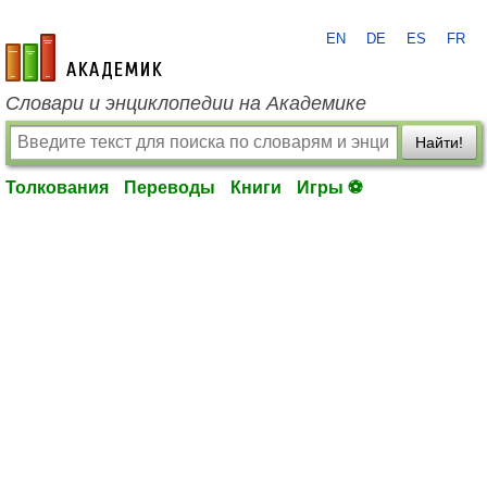
EN
DE
ES
FR
academic.ru
Словари и энциклопедии на Академике
Найти!
Толкования
Переводы
Книги
Игры ⚽