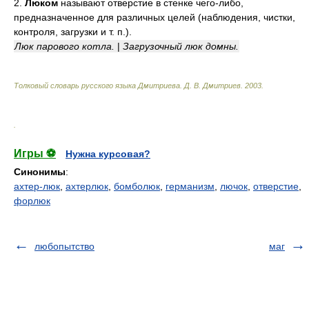
2.
Люком
называют отверстие в стенке чего-либо,
предназначенное для различных целей (наблюдения, чистки,
контроля, загрузки и т. п.).
Люк парового котла.
|
Загрузочный люк домны.
Толковый словарь русского языка Дмитриева
.
Д. В. Дмитриев.
2003
.
.
Игры ⚽
Нужна курсовая?
Синонимы
:
ахтер-люк
,
ахтерлюк
,
бомболюк
,
германизм
,
лючок
,
отверстие
,
форлюк
любопытство
маг