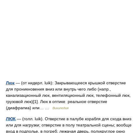
Люк
— (от нидерл. luik): Закрывающееся крышкой отверстие
для проникновения вниз или внутрь чего либо (напр.,
канализационный люк, вентиляционный люк, телефонный люк,
грузовой люк)[1]. Люк в оптике реальное отверстие
(диафрагма) или… …
Википедия
ЛЮК
— (голл. luik). Отверстие в палубе корабля для схода вниз
или для нагрузки; отверстие в полу театральной сцены; вообще
вход в подполье, в погреб; лежачая дверь, полукруглое окно