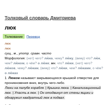
Толковый словарь Дмитриева
люк
Толкование
Перевод
люк
люк
сущ.
,
м.
,
употр. сравн. часто
Морфология:
(нет) чего?
лю́ка
, чему?
лю́ку
, (вижу) что?
лю́к
,
чем?
лю́ком
, о чём?
о лю́ке
;
мн.
что?
лю́ки
, (нет) чего?
лю́ков
, чему?
лю́кам
, (вижу) что?
лю́ки
, чем?
лю́ками
, о чём?
о лю́ках
1.
Люком
называют закрывающееся крышкой отверстие для
проникновения вниз, внутрь чего-либо.
Люки на палубе корабля.
|
Крышка люка.
|
Канализационный
люк.
|
Упасть в люк.
|
Он отодвинул от стены ящики и
обнаружил квадратный люк в подвал.