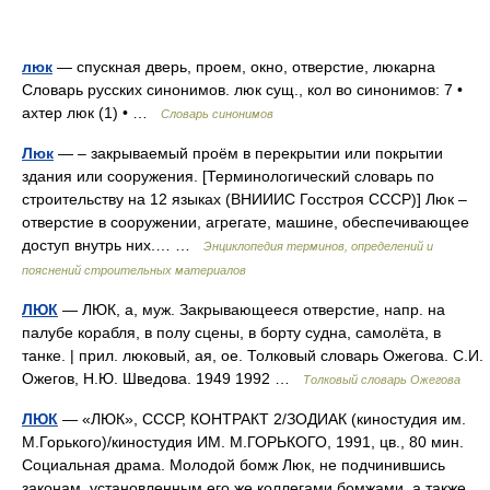
люк
— спускная дверь, проем, окно, отверстие, люкарна
Словарь русских синонимов. люк сущ., кол во синонимов: 7 •
ахтер люк (1) • …
Словарь синонимов
Люк
— – закрываемый проём в перекрытии или покрытии
здания или сооружения. [Терминологический словарь по
строительству на 12 языках (ВНИИИС Госстроя СССР)] Люк –
отверстие в сооружении, агрегате, машине, обеспечивающее
доступ внутрь них.… …
Энциклопедия терминов, определений и
пояснений строительных материалов
ЛЮК
— ЛЮК, а, муж. Закрывающееся отверстие, напр. на
палубе корабля, в полу сцены, в борту судна, самолёта, в
танке. | прил. люковый, ая, ое. Толковый словарь Ожегова. С.И.
Ожегов, Н.Ю. Шведова. 1949 1992 …
Толковый словарь Ожегова
ЛЮК
— «ЛЮК», СССР, КОНТРАКТ 2/ЗОДИАК (киностудия им.
М.Горького)/киностудия ИМ. М.ГОРЬКОГО, 1991, цв., 80 мин.
Социальная драма. Молодой бомж Люк, не подчинившись
законам, установленным его же коллегами бомжами, а также