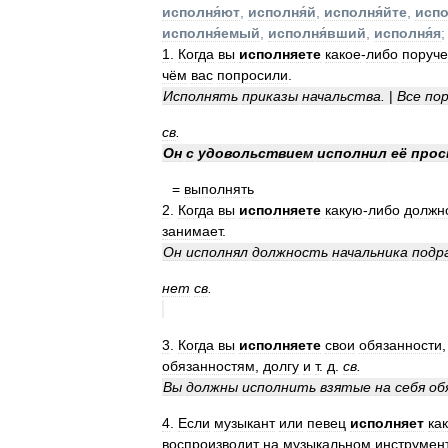
исполня́ют
,
исполня́й
,
исполня́йте
,
испо
исполня́емый
,
исполня́вший
,
исполня́я
;
1
.
Когда
вы
исполняете
какое
-
либо
поруч
чём
вас
попросили
.
Исполнять
приказы
начальства
.
|
Все
пор
св
.
Он
с
удовольствием
исполнил
её
прос
=
выполнять
2
.
Когда
вы
исполняете
какую
-
либо
должн
занимает
.
Он
исполнял
должность
начальника
подр
нет
св
.
3
.
Когда
вы
исполняете
свои
обязанности
обязанностям
,
долгу
и
т
.
д
.
св
.
Вы
должны
исполнить
взятые
на
себя
об
4
.
Если
музыкант
или
певец
исполняет
ка
воспроизводит
на
музыкальном
инструмен