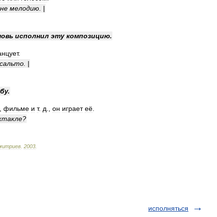
не
мелодию
.
|
новь
исполнил
эту
композицию
.
анцует
.
сальто
.
|
бу
.
,
фильме
и
т
.
д
.,
он
играет
её
.
ктакле
?
митриев
.
2003
.
исполняться