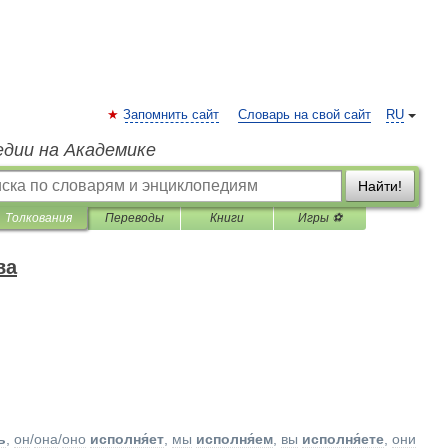
Запомнить сайт
Словарь на свой сайт
RU
едии на Академике
Найти!
Толкования
Переводы
Книги
Игры ⚽
ва
ь
,
он
/
она
/
оно
исполня́ет
,
мы
исполня́ем
,
вы
исполня́ете
,
они