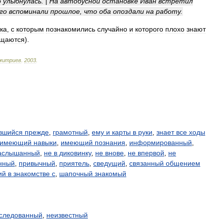
о
улыбнулась
.
|
На
автобусной
остановке
Иван
встретил
го
вспоминали
прошлое
,
что
оба
опоздали
на
работу
.
ка
,
с
которым
познакомились
случайно
и
которого
плохо
знают
щаются
).
митриев
.
2003
.
вшийся прежде
,
грамотный
,
ему и карты в руки
,
знает все ходы
имеющий навыки
,
имеющий познания
,
информированный
,
аслышанный
,
не в диковинку
,
не внове
,
не впервой
,
не
нный
,
привычный
,
приятель
,
сведущий
,
связанный общением
й в знакомстве с
,
шапочный знакомый
следованный
,
неизвестный