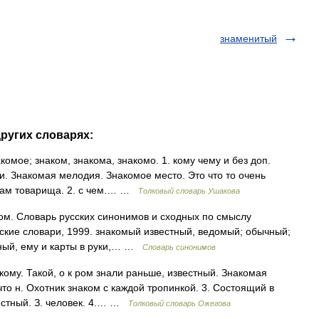
знаменитый
других словарях:
ое; знаком, знакома, знакомо. 1. кому чему и без доп.
ли. Знакомая мелодия. Знакомое место. Это что то очень
азам товарища. 2. с чем.… …
Толковый словарь Ушакова
ом. Словарь русских синонимов и сходных по смыслу
сские словари, 1999. знакомый известный, ведомый; обычный;
ный, ему и карты в руки,… …
Словарь синонимов
ому. Такой, о к ром знали раньше, известный. Знакомая
то н. Охотник знаком с каждой тропинкой. 3. Состоящий в
звестный. З. человек. 4.… …
Толковый словарь Ожегова