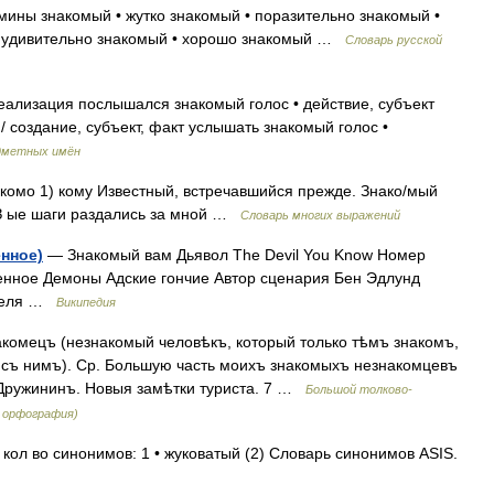
мины знакомый • жутко знакомый • поразительно знакомый •
• удивительно знакомый • хорошо знакомый …
Словарь русской
ализация послышался знакомый голос • действие, субъект
/ создание, субъект, факт услышать знакомый голос •
дметных имён
 знакомо 1) кому Известный, встречавшийся прежде. Знако/мый
 З ые шаги раздались за мной …
Словарь многих выражений
нное)
— Знакомый вам Дьявол The Devil You Know Номер
венное Демоны Адские гончие Автор сценария Бен Эдлунд
преля …
Википедия
омецъ (незнакомый человѣкъ, который только тѣмъ знакомъ,
ь съ нимъ). Ср. Большую часть моихъ знакомыхъ незнакомцевъ
 Дружининъ. Новыя замѣтки туриста. 7 …
Большой толково-
я орфография)
 кол во синонимов: 1 • жуковатый (2) Словарь синонимов ASIS.