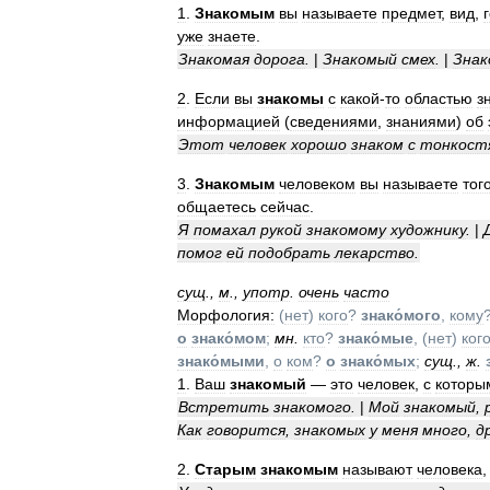
1
.
Знакомым
вы
называете
предмет
,
вид
,
уже
знаете
.
Знакомая
дорога
.
|
Знакомый
смех
.
|
Знак
2
.
Если
вы
знакомы
с
какой
-
то
областью
з
информацией
(
сведениями
,
знаниями
)
об
Этот
человек
хорошо
знаком
с
тонкост
3
.
Знакомым
человеком
вы
называете
тог
общаетесь
сейчас
.
Я
помахал
рукой
знакомому
художнику
.
|
помог
ей
подобрать
лекарство
.
сущ
.
,
м
.
,
употр
.
очень
часто
Морфология:
(
нет
)
кого
?
знако́мого
,
кому
о
знако́мом
;
мн
.
кто
?
знако́мые
, (
нет
)
ког
знако́мыми
,
о
ком
?
о
знако́мых
;
сущ
.
,
ж
.
1
.
Ваш
знакомый
—
это
человек
,
с
которы
Встретить
знакомого
.
|
Мой
знакомый
,
Как
говорится
,
знакомых
у
меня
много
,
д
2
.
Старым
знакомым
называют
человека