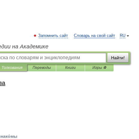
Запомнить сайт
Словарь на свой сайт
RU
едии на Академике
Найти!
Толкования
Переводы
Книги
Игры ⚽
ва
знако́мы