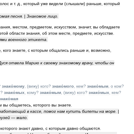
голос
и
т
.
д
.,
который
уже
видели
(
слышали
)
раньше
,
который
омая
песня
.
|
Знакомое
лицо
.
нания
,
местом
,
предметом
,
искусством
,
значит
,
вы
обладаете
этой
области
знания
,
об
этом
месте
,
предмете
,
искусстве
.
ями
военного
этикета
.
о
,
кого
знаете
,
с
которым
общались
раньше
и
,
возможно
,
Дуся
отвела
Марию
к
своему
знакомому
врачу
,
чтобы
он
?
знако́мому
, (
вижу
)
кого
?
знако́мого
,
кем
?
знако́мым
,
о
ком
?
о
?
знако́мых
,
кому
?
знако́мым
, (
вижу
)
кого
?
знако́мых
,
кем
?
знако́мая
м
вы
общаетесь
,
которого
вы
знаете
.
работающий
в
кассе
,
помог
нам
купить
билеты
на
море
.
|
рузей
—
мало
.
,
которого
знают
давно
,
с
которым
давно
общаются
.