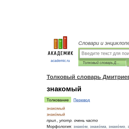
Словари и энциклоп
academic.ru
Толковый словарь Дмитриева
Толковый словарь Дмитрие
знакомый
Толкование
Перевод
знакомый
знако́мый
прил
.
,
употр
.
очень
часто
Морфология:
знако́м
,
знако́ма
,
знако́мо
,