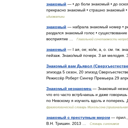
знакомый
— • до боли знакомый • до оско
прекрасно знакомый • страшно знакомый 
идиоматики
знакомый
— набрала знакомый номер • ре
раздался знакомый голос • существование 
восприятие …
Глагольной сочетаемости непре
знакомый
— I ая, ое; ко/м, а, о. см. тж.
пейзаж. Знако/мый почерк. З ая мелодия.
Знакомый вам Дьявол (Сверхъестестве
эпизода 5 сезон, 20 эпизод Сверхъестест
Режиссёр Роберт Сингер Премьера 29 а
Знакомый незнакомец
— Знакомый незнак
что его часто встрѣчаешь и даже говориш
по Невскому я изучилъ вдоль и поперекъ.
фразеологический словарь Михельсона (оригинальна
знакомый с преступным миром
— прил.,
В.Н. Тришин. 2013 …
Словарь синонимов