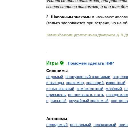
Увидев
старого
знакомого
,
она
радостн
своего
старого
знакомого
,
и
они
так
дол
3
.
Шапочным
знакомым
называют
челове
(
только
здороваются
при
встрече
,
но
не
об
Толковый
словарь
русского
языка
Дмитриева
.
Д
.
В
.
Д
.
Игры ⚽
Поможем сделать НИР
Синонимы
:
ведомый
,
вооруженный знаниями
,
встреча
и выходы
,
знакомец
,
знающий
,
известный
,
испытывавший
,
компетентный
,
мазёвый
,
н
привыкать
,
не привыкать стать
,
осведомле
с
,
сильный
,
случайный знакомый
,
состоящи
Антонимы
:
неведомый
,
незнаемый
,
незнакомый
,
неис