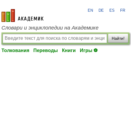
EN
DE
ES
FR
academic.ru
Словари и энциклопедии на Академике
Найти!
Толкования
Переводы
Книги
Игры ⚽