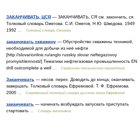
ЗАКАНЧИВАТЬ, ЦСЯ
— ЗАКАНЧИВАТЬ, СЯ см. закончить, ся.
Толковый словарь Ожегова. С.И. Ожегов, Н.Ю. Шведова. 1949
1992 …
Толковый словарь Ожегова
заканчивать скважину
— Обустройство скважины техникой,
необходимой для добычи из неё нефти
[http://slovarionline.ru/anglo russkiy slovar neftegazovoy
promyishlennosti/] Тематики нефтегазовая промышленность EN
drill outcomplete a well …
Справочник технического переводчика
Заканчивать
— несов. перех. Доводить до конца; оканчивать,
завершать. Толковый словарь Ефремовой. Т. Ф. Ефремова.
2000 …
Современный толковый словарь русского языка Ефремовой
заканчивать
— начинать возбуждать запускать приступать
стартовать …
Словарь антонимов