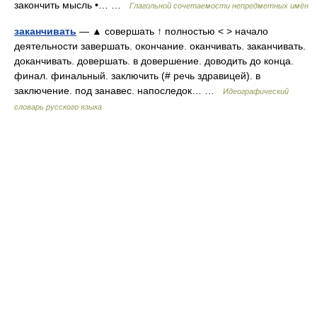
закончить мысль •… …
Глагольной сочетаемости непредметных имён
заканчивать
— ▲ совершать ↑ полностью < > начало
деятельности завершать. окончание. оканчивать. заканчивать.
доканчивать. довершать. в довершение. доводить до конца.
финал. финальный. заключить (# речь здравицей). в
заключение. под занавес. напоследок… …
Идеографический
словарь русского языка