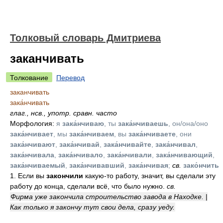
Толковый словарь Дмитриева
заканчивать
Толкование
Перевод
заканчивать
зака́нчивать
глаг.
,
нсв.
,
употр. сравн. часто
Морфология:
я
зака́нчиваю
, ты
зака́нчиваешь
, он/она/оно
зака́нчивает
, мы
зака́нчиваем
, вы
зака́нчиваете
, они
зака́нчивают
,
зака́нчивай
,
зака́нчивайте
,
зака́нчивал
,
зака́нчивала
,
зака́нчивало
,
зака́нчивали
,
зака́нчивающий
,
зака́нчиваемый
,
зака́нчивавший
,
зака́нчивая
;
св.
зако́нчить
1. Если вы
закончили
какую-то работу, значит, вы сделали эту
работу до конца, сделали всё, что было нужно.
св.
Фирма уже закончила строительство завода в Находке.
|
Как только я закончу тут свои дела, сразу уеду.