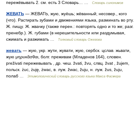
пережёвывать 2. см. есть 3 Словарь… …
Словарь синонимов
ЖЕВАТЬ
— ЖЕВАТЬ, жую, жуёшь; жёванный; несовер., кого
(что). Растирать зубами и движениями языка, разминать во рту.
Ж. пищу. Ж. жвачку (также перен.: повторять одно и то же; разг.
пренебр.). Ж. губами (в нерешительности или раздумывая,
сжимать и разжимать …
Толковый словарь Ожегова
жевать
— жую, укр. жути, жувати, жую, сербск. цслав. жьвати,
жую μηρυκᾶσθαι, болг. преживам (Младенов 164), словен.
preživati пережевывать , др. чеш. žvati, žvu, слвц. žvat , žujem,
польск. żuc, żuję, żwac, в. луж. žwac, žuju, н. луж. žus, žuju,
полаб …
Этимологический словарь русского языка Макса Фасмера