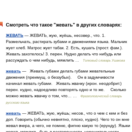
Смотреть что такое "жевать" в других словарях:
ЖЕВАТЬ
— ЖЕВАТЬ, жую, жуёшь, несовер., что. 1.
Размельчать, растирать зубами и движениями языка. Мальчик
жует хлеб. Матрос жует табак. 2. Есть, кушать (прост. фам.).
Жевать захотелось! 3. перен. Нудно делать что нибудь или
рассуждать о чем нибудь, мямлить …
Толковый словарь Ушакова
жевать
— Жевать губами делать губами жевательные
движения (преимущ. о беззубых). Он в задумчивости
начинал жевать губами. Жевать жвачку (ирон. неодобрит.)
перен. нудно, надоедливо повторять одно и то же. Сколько
можно жевать жвачку о том, что… …
Фразеологический словарь
русского языка
жевать
— ЖЕВАТЬ, жую, жуёшь; несов., что о чем с кем и без
доп. Говорить (обычно невнятно, плохо, нудно). Чего то он мне
жевал вчера, а чего, не помню, фигню какую то (ерунду). Языки
жевать мямлить, быть в растерянности, нерешительности