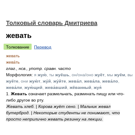
Толковый словарь Дмитриева
жевать
Толкование
Перевод
жевать
жева́ть
глаг.
,
нсв.
,
употр. сравн. часто
Морфология:
я
жую́
, ты
жуёшь
, он/она/оно
жуёт
, мы
жуём
, вы
жуёте
, они
жую́т
,
жу́й
,
жу́йте
,
жева́л
,
жева́ла
,
жева́ло
,
жева́ли
,
жую́щий
,
жева́вший
,
жёванный
,
жуя́
1.
Жевать
означает размельчать, разминать пищу или что-
либо другое во рту.
Жевать хлеб.
|
Корова жуёт сено.
|
Мальчик жевал
бутерброд.
|
Некоторые студенты не понимают, что
просто неприлично жевать резинку на лекции.