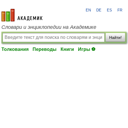
EN
DE
ES
FR
academic.ru
Словари и энциклопедии на Академике
Найти!
Толкования
Переводы
Книги
Игры ⚽