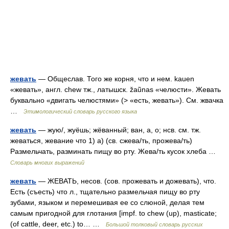
жевать
— Общеслав. Того же корня, что и нем. kauen
«жевать», англ. chew тж., латышск. žaũnas «челюсти». Жевать
буквально «двигать челюстями» (> «есть, жевать»). См. жвачка
…
Этимологический словарь русского языка
жевать
— жую/, жуёшь; жёванный; ван, а, о; нсв. см. тж.
жеваться, жевание что 1) а) (св. сжева/ть, прожева/ть)
Размельчать, разминать пищу во рту. Жева/ть кусок хлеба …
Словарь многих выражений
жевать
— ЖЕВАТЬ, несов. (сов. прожевать и дожевать), что.
Есть (съесть) что л., тщательно размельчая пищу во рту
зубами, языком и перемешивая ее со слюной, делая тем
самым пригодной для глотания [impf. to chew (up), masticate;
(of cattle, deer, etc.) to… …
Большой толковый словарь русских