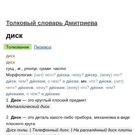
Толковый словарь Дмитриева
диск
Толкование
Перевод
диск
диск
сущ.
,
м.
,
употр. сравн. часто
Морфология:
(нет) чего?
ди́ска
, чему?
ди́ску
, (вижу) что?
ди́ск
, чем?
ди́ском
, о чём?
о ди́ске
;
мн.
что?
ди́ски
, (нет)
чего?
ди́сков
, чему?
ди́скам
, (вижу) что?
ди́ски
, чем?
ди́сками
, о чём?
о ди́сках
1.
Диск
— это круглый плоский предмет.
Металлический диск.
2.
Диск
— это деталь какого-либо прибора, механизма в виде
плоского круга.
Диск пилы.
|
Телефонный диск.
|
На раскалённый диск плиты