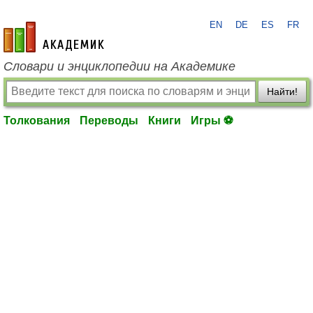
EN
DE
ES
FR
academic.ru
Словари и энциклопедии на Академике
Найти!
Толкования
Переводы
Книги
Игры ⚽