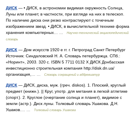
ДИСК
— • ДИСК, в астрономии видимая окружность Солнца,
Луны или планет, в частности, при взгляде на них в телескоп.
По наличию диска они резко контрастируют с точечным
изображением звезд. • ДИСК, в вычислительной технике форма
хранения компьютерных… …
Научно-технический энциклопедический
словарь
ДИСК
— Дом искусств 1920 е гг. г. Петроград Санкт Петербург
Источник: Синдаловский Н. А. Словарь петербуржца. СПб.:
«Норинт», 2003. 320 с. ISBN 5 7711 0132 X ДИСК Донбасская
инвестиционно строительная компания http://disk.dn.ua/​
организация,… …
Словарь сокращений и аббревиатур
ДИСК
— ДИСК, диска, муж. (греч. diskos). 1. Плоский, круглый
предмет (книжн.). || Круг, употр. для метания в легкой атлетике
(спорт.). 2. Круглое (очертание солнца и планет), видимое с
земли (астр.). Диск луны. Толковый словарь Ушакова. Д.Н.
Ушаков.… …
Толковый словарь Ушакова