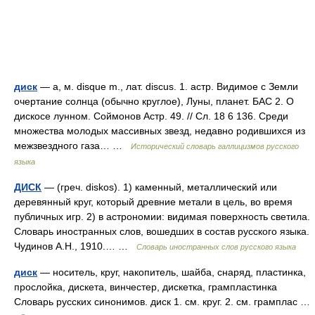
диск
— а, м. disque m., лат. discus. 1. астр. Видимое с Земли
очертание солнца (обычно круглое), Луны, планет. БАС 2. О
дискосе лунном. Соймонов Астр. 49. // Сл. 18 6 136. Среди
множества молодых массивных звезд, недавно родившихся из
межзвездного газа… …
Исторический словарь галлицизмов русского
языка
ДИСК
— (греч. diskos). 1) каменный, металлический или
деревянный круг, который древние метали в цель, во время
публичных игр. 2) в астрономии: видимая поверхность светила.
Словарь иностранных слов, вошедших в состав русского языка.
Чудинов А.Н., 1910.… …
Словарь иностранных слов русского языка
диск
— носитель, круг, накопитель, шайба, снаряд, пластинка,
прослойка, дискета, винчестер, дискетка, грампластинка
Словарь русских синонимов. диск 1. см. круг. 2. см. грамплас …