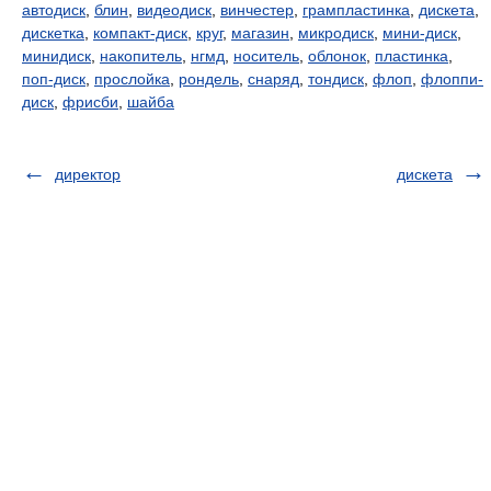
автодиск
,
блин
,
видеодиск
,
винчестер
,
грампластинка
,
дискета
,
дискетка
,
компакт-диск
,
круг
,
магазин
,
микродиск
,
мини-диск
,
минидиск
,
накопитель
,
нгмд
,
носитель
,
облонок
,
пластинка
,
поп-диск
,
прослойка
,
рондель
,
снаряд
,
тондиск
,
флоп
,
флоппи-
диск
,
фрисби
,
шайба
директор
дискета