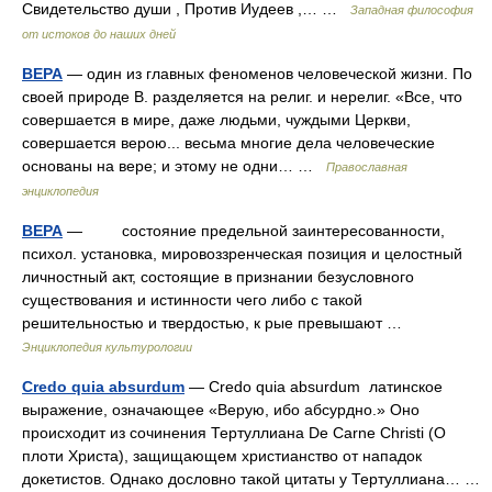
Свидетельство души , Против Иудеев ,… …
Западная философия
от истоков до наших дней
ВЕРА
— один из главных феноменов человеческой жизни. По
своей природе В. разделяется на религ. и нерелиг. «Все, что
совершается в мире, даже людьми, чуждыми Церкви,
совершается верою... весьма многие дела человеческие
основаны на вере; и этому не одни… …
Православная
энциклопедия
ВЕРА
— состояние предельной заинтересованности,
психол. установка, мировоззренческая позиция и целостный
личностный акт, состоящие в признании безусловного
существования и истинности чего либо с такой
решительностью и твердостью, к рые превышают …
Энциклопедия культурологии
Credo quia absurdum
— Credo quia absurdum латинское
выражение, означающее «Верую, ибо абсурдно.» Оно
происходит из сочинения Тертуллиана De Carne Christi (О
плоти Христа), защищающем христианство от нападок
докетистов. Однако дословно такой цитаты у Тертуллиана… …