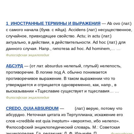
1_ИНОСТРАННЫЕ ТЕРМИНЫ И ВЫРАЖЕНИЯ
— Ab ovo (лат.)
с самого начала (букв. с яйца). Accidens (лат.) несущественное,
случайное, привходящее свойство. Actu; in actu (лат.)
актуально, в действии, в действительности. Ad hoc (лат.) для
данного случая. Напр., гипотеза ad hoc. Ad hominem,… …
Философская энциклопедия
АБСУРД
— (от лат. absurdus нелепый, глупый) нелепость,
противоречие. В логике под А. обычно понимается
противоречивое выражение. В таком выражении что то
утверждается и отрицается одновременно, как, напр., в
высказывании «Тщеславие существует и тщеславия… …
Философская энциклопедия
CREDO, QUIA ABSURDUM
— (лат.) верую, потому что
абсурдно. Неточная цитата из Тертуллиана; искажение его
слов «credibile est quia ineptum» «вероятно, ибо нелепо».
Философский энциклопедический словарь. М.: Советская
энциклопедия. Гл. редакция: Л. Ф. Ильичёв, П.… …
Философская