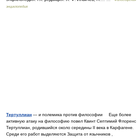
энциклопедия
Тертуллиан
— и полемика против философии Еще более
активную атаку на философию повел Квинт Септимий Флоренс
Тертуллиан, родившийся около середины II века в Карфагене.
Среди его работ выделяются Защита от язычников ,