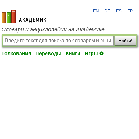
EN
DE
ES
FR
academic.ru
Словари и энциклопедии на Академике
Найти!
Толкования
Переводы
Книги
Игры ⚽