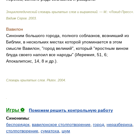
Энциклопедический словарь крылатых слов и выражений. — М.: «Локид-Пресс»
.
Вадим Серов
.
2003
.
Вавилон
Синоним большого города, полного соблазнов, возникший из
Библии, в нескольких местах которой упоминается в этом
смысле Вавилон, "город великий", который "яростным вином
блуда своего напоил все народы" (Иеремия, 51, 6;
Апокалипсис, 14, 8 и др.).
Словарь крылатых слов
.
Plutex
.
2004
.
.
Игры ⚽
Поможем решить контрольную работу
Синонимы
:
беспорядок
,
вавилонское столпотворение
,
город
,
неразбериха
,
столпотворение
,
суматоха
,
шум