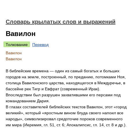
Словарь крылатых слов и выражений
Вавилон
Толкование
Перевод
Вавилон
Вавилон
В библейские времена — один из самый богатых и больших
городов на земле, построенный, по преданию, потомками Ноя,
столица Вавилонского царства, находящегося в Междуречье, в
бассейне рек Тигр и Евфрат (современный Ирак).
Впоследствии был разрушен захватившими его персами под
командованием Дария.
В глазах составителей библейских текстов Вавилон, этот «город
великий», который «яростным вином блуда своего напоил все
народы», символизировал средоточие пороков современного
им мира (Иеремия, гл. 51, ст. 6; Апокалипсис, гл. 14, ст. 8 и др.).