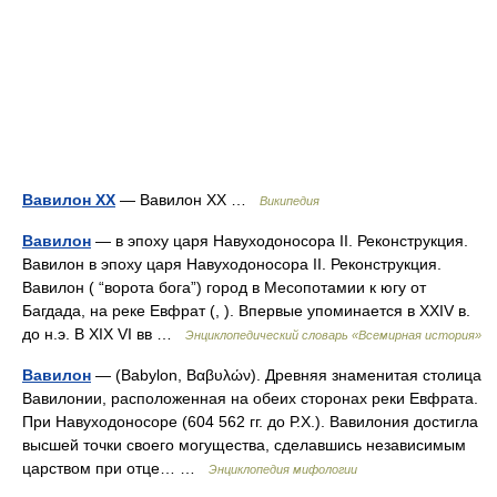
Вавилон ХХ
— Вавилон ХХ …
Википедия
Вавилон
— в эпоху царя Навуходоносора II. Реконструкция.
Вавилон в эпоху царя Навуходоносора II. Реконструкция.
Вавилон ( “ворота бога”) город в Месопотамии к югу от
Багдада, на реке Евфрат (, ). Впервые упоминается в XXIV в.
до н.э. В XIX VI вв …
Энциклопедический словарь «Всемирная история»
Вавилон
— (Babylon, Βαβυλών). Древняя знаменитая столица
Вавилонии, расположенная на обеих сторонах реки Евфрата.
При Навуходоносоре (604 562 гг. до Р.Х.). Вавилония достигла
высшей точки своего могущества, сделавшись независимым
царством при отце… …
Энциклопедия мифологии