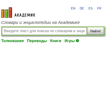
EN
DE
ES
FR
academic.ru
Словари и энциклопедии на Академике
Найти!
Толкования
Переводы
Книги
Игры ⚽