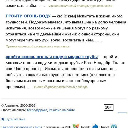
воспитать в нём… …
Фразеологический словарь русского языка
ПРОЙТИ ОГОНЬ ВОДУ
— кто [с кем] Испытать в жизни много
трудностей. Подразумевается, что выпавшие на долю человека
испытания, всевозможные лишения могут по разному
отразиться на его дальнейшей жизни: с одной стороны, они
могут укрепить его дух, волю, воспитать в нём… …
Фразеологический словарь русского языка
пройти сквозь огонь и воду и медные трубы
— пройти
<сквозь> огонь и воду <и медные трубы> Разг. Неодобр. Только
сов. Чаще прош. вр. Испытать, перенести в жизни многое,
побывать в различных трудных положениях (о человеке с
большим жизненным опытом и часто небезупречным
прошлым) …
Учебный фразеологический словарь
© Академик, 2000-2026
18+
Обратная связь:
Техподдержка
,
Реклама на сайте
👣 Путешествия
Экспорт словарей на сайты
, сделанные на PHP,
Joomla,
Drupal,