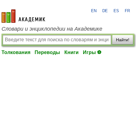
EN
DE
ES
FR
academic.ru
Словари и энциклопедии на Академике
Найти!
Толкования
Переводы
Книги
Игры ⚽