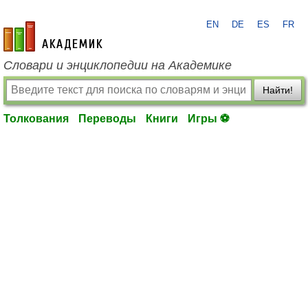
EN
DE
ES
FR
academic.ru
Словари и энциклопедии на Академике
Найти!
Толкования
Переводы
Книги
Игры ⚽