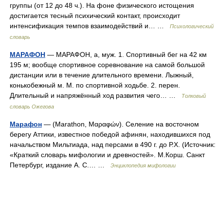
группы (от 12 до 48 ч.). На фоне физического истощения
достигается тесный психический контакт, происходит
интенсификация темпов взаимодействий и… …
Психологический
словарь
МАРАФОН
— МАРАФОН, а, муж. 1. Спортивный бег на 42 км
195 м; вообще спортивное соревнование на самой большой
дистанции или в течение длительного времени. Лыжный,
конькобежный м. М. по спортивной ходьбе. 2. перен.
Длительный и напряжённый ход развития чего… …
Толковый
словарь Ожегова
Марафон
— (Marathon, Μαραφών). Селение на восточном
берегу Аттики, известное победой афинян, находившихся под
начальством Мильтиада, над персами в 490 г. до Р.Х. (Источник:
«Краткий словарь мифологии и древностей». М.Корш. Санкт
Петербург, издание А. С.… …
Энциклопедия мифологии