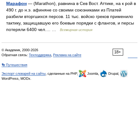
Марафон
— (Marathon), равнина в Сев Вост. Аттике, на к рой в
490 г. до н.э. афиняне со своими союзниками из Платей
разбили вторгшихся персов. 11 тыс. войско греков применило
тактику, защищавшую его боевые порядки с флангов, и персы
потеряли 6400 чел.… …
Всемирная история
© Академик, 2000-2026
18+
Обратная связь:
Техподдержка
,
Реклама на сайте
👣 Путешествия
Экспорт словарей на сайты
, сделанные на PHP,
Joomla,
Drupal,
WordPress, MODx.