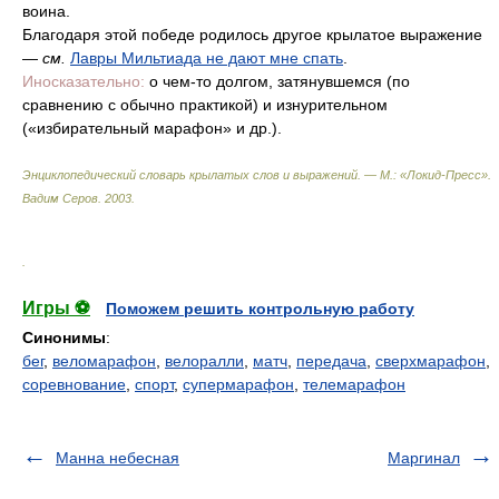
воина.
Благодаря этой победе родилось другое крылатое выражение
—
см.
Лавры Мильтиада не дают мне спать
.
Иносказательно:
о чем-то долгом, затянувшемся (по
сравнению с обычно практикой) и изнурительном
(«избирательный марафон» и др.).
Энциклопедический словарь крылатых слов и выражений. — М.: «Локид-Пресс»
.
Вадим Серов
.
2003
.
.
Игры ⚽
Поможем решить контрольную работу
Синонимы
:
бег
,
веломарафон
,
велоралли
,
матч
,
передача
,
сверхмарафон
,
соревнование
,
спорт
,
супермарафон
,
телемарафон
Манна небесная
Маргинал