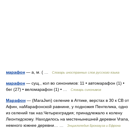
марафон
— а, м. ( …
Словарь иностранных слов русского языка
марафон
— сущ., кол во синонимов: 11 • автомарафон (1) •
бег (27) • веломарафон (1) • …
Словарь синонимов
Марафон
— (MaraJwn) селение в Аттике, верстах в 30 к СВ от
Афин, наМарафонской равнине, у подножия Пентелика, одно
из селений так наз.Четырехградия; принадлежало к колену
Леонтидскому. Находилось на местенынешней деревни Vrana,
немного южнее деревни… …
Энциклопедия Брокгауза и Ефрона