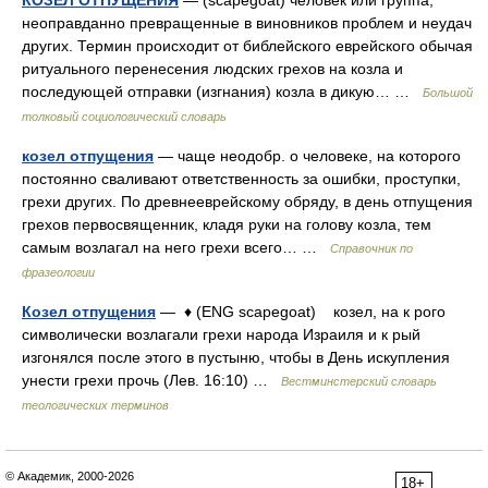
КОЗЕЛ ОТПУЩЕНИЯ
— (scapegoat) человек или группа,
неоправданно превращенные в виновников проблем и неудач
других. Термин происходит от библейского еврейского обычая
ритуального перенесения людских грехов на козла и
последующей отправки (изгнания) козла в дикую… …
Большой
толковый социологический словарь
козел отпущения
— чаще неодобр. о человеке, на которого
постоянно сваливают ответственность за ошибки, проступки,
грехи других. По древнееврейскому обряду, в день отпущения
грехов первосвященник, кладя руки на голову козла, тем
самым возлагал на него грехи всего… …
Справочник по
фразеологии
Козел отпущения
— ♦ (ENG scapegoat) козел, на к рого
символически возлагали грехи народа Израиля и к рый
изгонялся после этого в пустыню, чтобы в День искупления
унести грехи прочь (Лев. 16:10) …
Вестминстерский словарь
теологических терминов
© Академик, 2000-2026
18+