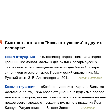
Смотреть что такое "Козел отпущения" в других
словарях:
козел отпущения
— челюскинец, паровозник, папа карло,
крайний, космонавт, мальчик для битья Словарь русских
синонимов. козёл отпущения мальчик для битья Словарь
синонимов русского языка. Практический справочник. М.:
Русский язык. З. Е. Александрова. 2011 …
Словарь синонимов
Козел отпущения
— «Козёл отпущения». Картина Вильяма
Хольмана Ханта, 1854 Козёл отпущения в иудаизме особое
животное, которое, после символического возложения на него
грехов всего народа, отпускали в пустыню в праздник Йом
Киппур. Ритуал описан в Ветхом Завете… …
Википедия