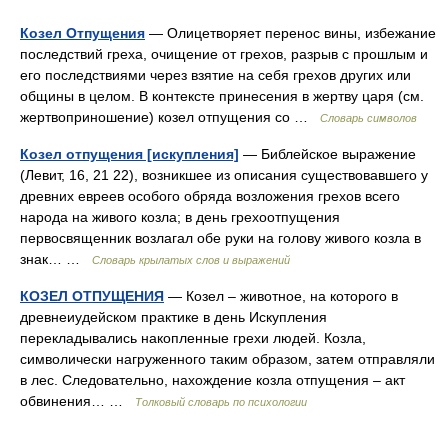
Козел Отпущения
— Олицетворяет перенос вины, избежание
последствий греха, очищение от грехов, разрыв с прошлым и
его последствиями через взятие на себя грехов других или
общины в целом. В контексте принесения в жертву царя (см.
жертвоприношение) козел отпущения со …
Словарь символов
Козел отпущения [искупления]
— Библейское выражение
(Левит, 16, 21 22), возникшее из описания существовавшего у
древних евреев особого обряда возложения грехов всего
народа на живого козла; в день грехоотпущения
первосвященник возлагал обе руки на голову живого козла в
знак… …
Словарь крылатых слов и выражений
КОЗЕЛ ОТПУЩЕНИЯ
— Козел – животное, на которого в
древнеиудейском практике в день Искупления
перекладывались накопленные грехи людей. Козла,
символически нагруженного таким образом, затем отправляли
в лес. Следовательно, нахождение козла отпущения – акт
обвинения… …
Толковый словарь по психологии