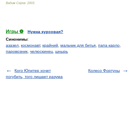
Вадим Серов
.
2003
.
.
Игры ⚽
Нужна курсовая?
Синонимы
:
азазел
,
космонавт
,
крайний
,
мальчик для битья
,
папа карло
,
паровозник
,
челюскинец
,
шнырь
Кого Юпитер хочет
Колесо Фортуны
погубить, того лишает разума