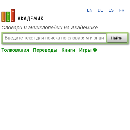
EN
DE
ES
FR
academic.ru
Словари и энциклопедии на Академике
Найти!
Толкования
Переводы
Книги
Игры ⚽