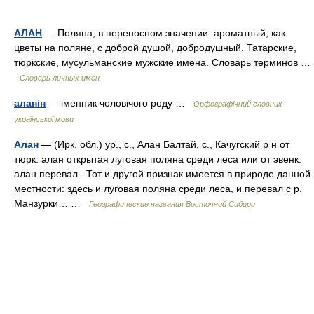
АЛАН
— Поляна; в переносном значении: ароматный, как
цветы на поляне, с доброй душой, добродушный. Татарские,
тюркские, мусульманские мужские имена. Словарь терминов …
Словарь личных имен
аланін
— іменник чоловічого роду …
Орфографічний словник
української мови
Алан
— (Ирк. обл.) ур., с., Алан Балтай, с., Качугский р н от
тюрк. алан открытая луговая поляна среди леса или от эвенк.
алан перевал . Тот и другой признак имеется в природе данной
местности: здесь и луговая поляна среди леса, и перевал с р.
Манзурки… …
Географические названия Восточной Сибири