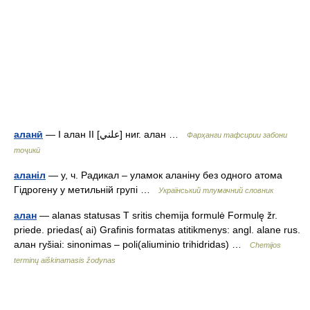
аланӣ
— I алан II [علني] ниг. алан …
Фарҳанги тафсирии забони
тоҷикӣ
аланіл
— у, ч. Радикал – уламок аланіну без одного атома
Гідрогену у метильній групі …
Український тлумачний словник
алан
— alanas statusas T sritis chemija formulė Formulę žr.
priede. priedas( ai) Grafinis formatas atitikmenys: angl. alane rus.
алан ryšiai: sinonimas – poli(aliuminio trihidridas) …
Chemijos
terminų aiškinamasis žodynas