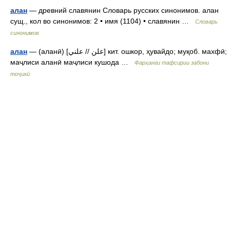
алан
— древний славянин Словарь русских синонимов. алан
сущ., кол во синонимов: 2 • имя (1104) • славянин …
Словарь
синонимов
алан
— (аланӣ) [علن // علني] кит. ошкор, ҳувайдо; муқоб. махфӣ;
маҷлиси аланӣ маҷлиси кушода …
Фарҳанги тафсирии забони
тоҷикӣ