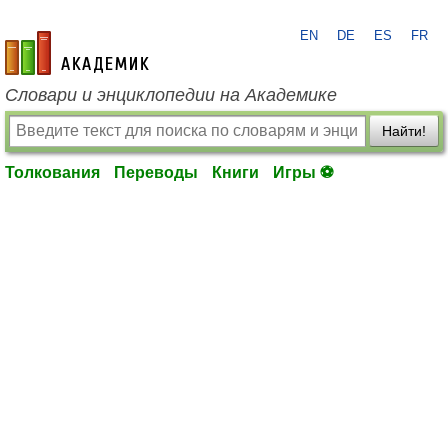
EN
DE
ES
FR
academic.ru
Словари и энциклопедии на Академике
Найти!
Толкования
Переводы
Книги
Игры ⚽