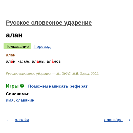
Русское словесное ударение
алан
Толкование
Перевод
алан
ал
а́
н, -а;
мн.
ал
а́
ны, ал
а́
нов
Русское словесное ударение. — М.: ЭНАС
.
М.В. Зарва
.
2001
.
Игры ⚽
Поможем написать реферат
Синонимы
:
имя
,
славянин
алали́я
аланка́ра