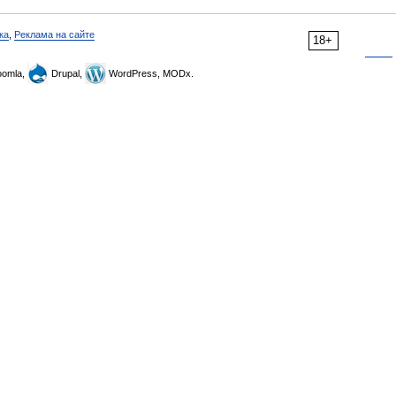
ка
,
Реклама на сайте
18+
omla,
Drupal,
WordPress, MODx.