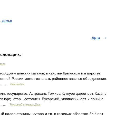
,
семья
ю́рта
 словарях:
варь
ородка у донских казаков, в ханстве Крымском и в царстве
менной России может означать районное казачье объединение.
ае.… …
Википедия
мля, государство. Астрахань Темира Кутлуев царев юрт, Казань
 юрт, ·стар. ·летописн. Бухарский, хивинский юрт, и поныне.
. |… …
Толковый словарь Даля
й надел станицы, хутора и т.п. в казачьих областях. * * * юрт