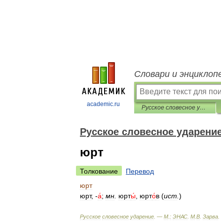
Словари и энциклоп
academic.ru
Русское словесное ударение
Русское словесное ударени
юрт
Толкование
Перевод
юрт
юрт
, -
а́
;
мн
.
юрт
ы́
,
юрт
о́
в
(
ист
.
)
Русское
словесное
ударение
. —
М
.
:
ЭНАС
.
М
.
В
.
Зарва
.