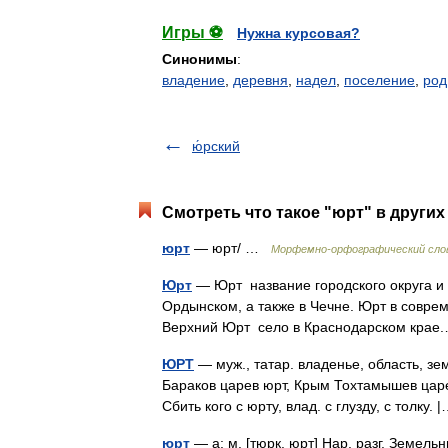
Игры ⚽
Нужна курсовая?
Синонимы
:
владение
,
деревня
,
надел
,
поселение
,
род
ю́рский
Смотреть что такое "юрт" в других
юрт
— юрт/ …
Морфемно-орфографический сло
Юрт
— Юрт название городского округа и г
Ордынском, а также в Чечне. Юрт в совре
Верхний Юрт село в Краснодарском кр
ЮРТ
— муж., татар. владенье, область, зе
Бараков царев юрт, Крым Тохтамышев царев
Сбить кого с юрту, влад. с глузду, с толку
юрт
— а; м. [тюрк. юрт] Нар. разг. Земельны