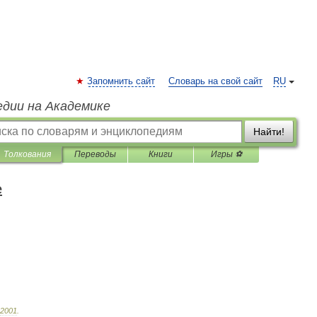
Запомнить сайт
Словарь на свой сайт
RU
едии на Академике
Найти!
Толкования
Переводы
Книги
Игры ⚽
е
2001
.