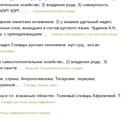
оятельное хозяйство; 2) владения рода; 3) совокупность
 * * ЮРТ ЮРТ… …
Энциклопедический словарь
ение азиатских кочевников. 2) у казаков удельный надел,
ных слов, вошедших в состав русского языка. Чудинов А.Н.,
ница, с принадлежащими …
Словарь иностранных слов русского языка
адел Словарь русских синонимов. юрт сущ., кол во
синонимов
е самостоятоятельное хозяйство;..2) владения рода;..3)
ких ханств …
Большой Энциклопедический словарь
, страна. Антрополексема. Татарские, тюркские,
 терминов …
Словарь личных имен
 и т.п. в казачьих областях. Толковый словарь Ефремовой. Т.
словарь русского языка Ефремовой
сский орфографический словарь