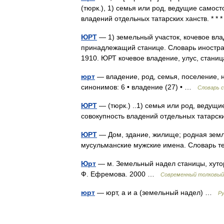
(тюрк.), 1) семья или род, ведущие самост
владений отдельных татарских ханств. *
ЮРТ
— 1) земельный участок, кочевое влад
принадлежащий станице. Словарь иностран
1910. ЮРТ кочевое владение, улус, ста
юрт
— владение, род, семья, поселение, н
синонимов: 6 • владение (27) • …
Словарь 
ЮРТ
— (тюрк.) ..1) семья или род, ведущи
совокупность владений отдельных татарс
ЮРТ
— Дом, здание, жилище; родная земля
мусульманские мужские имена. Словарь
Юрт
— м. Земельный надел станицы, хутора
Ф. Ефремова. 2000 …
Современный толковый 
юрт
— юрт, а и а (земельный надел) …
Ру