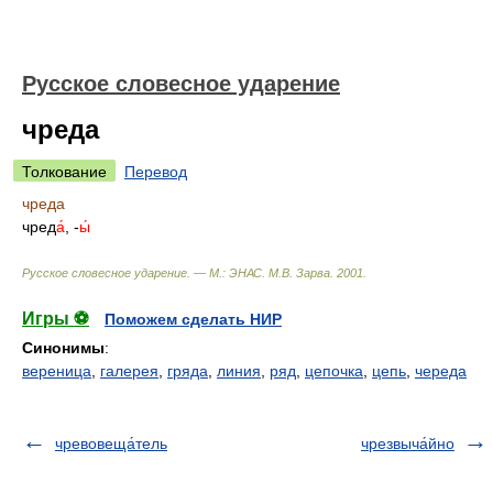
Русское словесное ударение
чреда
Толкование
Перевод
чреда
чред
а́
, -
ы́
Русское словесное ударение. — М.: ЭНАС
.
М.В. Зарва
.
2001
.
Игры ⚽
Поможем сделать НИР
Синонимы
:
вереница
,
галерея
,
гряда
,
линия
,
ряд
,
цепочка
,
цепь
,
череда
чревовеща́тель
чрезвыча́йно