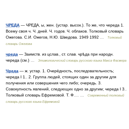
ЧРЕДА
— ЧРЕДА, ы, жен. (устар. высок.). То же, что череда 1.
Всему своя ч. Ч. дней. Ч. годов. Ч. облаков. Толковый словарь
Ожегова. С.И. Ожегов, Н.Ю. Шведова. 1949 1992 …
Толковый
словарь Ожегова
чреда
— Заимств. из цслав., ст. слав. чрѣда при народн.
череда (см.) …
Этимологический словарь русского языка Макса Фасмера
Чреда
— ж. устар. 1. Очерёдность, последовательность;
череда I 1.. 2. Группа людей, стоящих один за другим для
получения или совершения чего либо; очередь. 3.
Совокупность явлений, следующих одно за другим; череда I 3..
Толковый словарь Ефремовой. Т. Ф.… …
Современный толковый
словарь русского языка Ефремовой