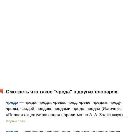
Смотреть что такое "чреда" в других словарях:
чреда
— чреда, чреды, чреды, чред, чреде, чредам, чреду,
чреды, чредой, чредою, чредами, чреде, чредах (Источник:
«Полная акцентуированная парадигма по А. А. Зализняку») …
Формы слов
чреда
— вереница, череда, цепь, цепочка, галерея; гряда,