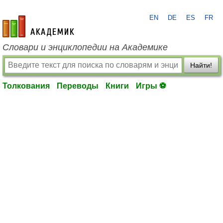
EN
DE
ES
FR
academic.ru
Словари и энциклопедии на Академике
Найти!
Толкования
Переводы
Книги
Игры ⚽