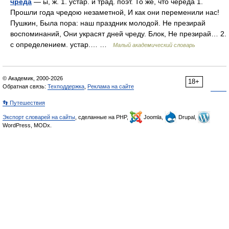
чреда́
— ы, ж. 1. устар. и трад. поэт. То же, что череда 1.
Прошли года чредою незаметной, И как они переменили нас!
Пушкин, Была пора: наш праздник молодой. Не презирай
воспоминаний, Они украсят дней чреду. Блок, Не презирай… 2.
с определением. устар.… …
Малый академический словарь
© Академик, 2000-2026
18+
Обратная связь:
Техподдержка
,
Реклама на сайте
👣 Путешествия
Экспорт словарей на сайты
, сделанные на PHP,
Joomla,
Drupal,
WordPress, MODx.