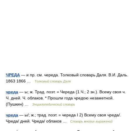
ЧРЕДА
— и пр. см. череда. Толковый словарь Даля. В.И. Даль.
1863 1866 …
Толковый словарь Даля
чреда
— ы; ж. Трад. поэт. = Череда (1.Ч.; 2 зн.). Всему своя ч.
Ч. дней. Ч. облаков. * Прошли года чредою незаметной.
(Пушкин) …
Энциклопедический словарь
чреда
— ы/; ж.; трад. поэт. = череда I 2) Всему своя чреда/.
Чреда/ дней. Чреда/ облаков …
Словарь многих выражений