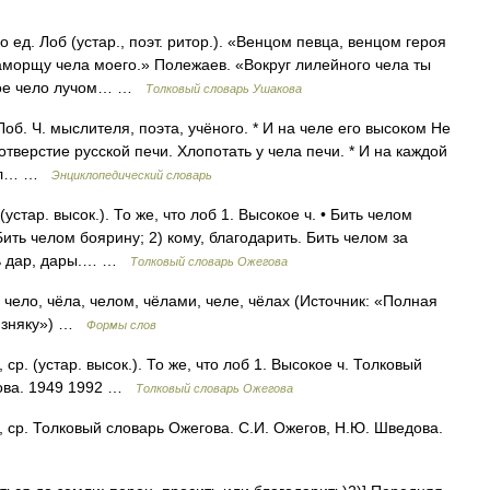
о ед. Лоб (устар., поэт. ритор.). «Венцом певца, венцом героя
аморщу чела моего.» Полежаев. «Вокруг лилейного чела ты
овое чело лучом… …
Толковый словарь Ушакова
. Лоб. Ч. мыслителя, поэта, учёного. * И на челе его высоком Не
тверстие русской печи. Хлопотать у чела печи. * И на каждой
одил… …
Энциклопедический словарь
устар. высок.). То же, что лоб 1. Высокое ч. • Бить челом
 Бить челом боярину; 2) кому, благодарить. Бить челом за
ить дар, дары.… …
Толковый словарь Ожегова
, чело, чёла, челом, чёлами, челе, чёлах (Источник: «Полная
лизняку») …
Формы слов
ср. (устар. высок.). То же, что лоб 1. Высокое ч. Толковый
дова. 1949 1992 …
Толковый словарь Ожегова
, ср. Толковый словарь Ожегова. С.И. Ожегов, Н.Ю. Шведова.