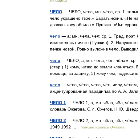
синонимов
ЧЕЛО
— ЧЕЛО, чела, мн. чёла, ср. 1. тольк
чело украшено твое.» Баратынский. «Не н
дважды косу обвила.» Пушкин. «Чье сур
чело
— а; мн. чёла, чёл; ср. 1. Трад. поэт
изменялось ничего (Пушкин). 2. Наружное о
печке новой, Ровно выложив чело, Выв
чело
— ЧЕЛО, а, мн. чёла, чёл, чёлам, ср. (
(стар.) 1) кому, низко до земли кланяться.
помощь, за защиту; 3) кому чем, поднос
чело
— чело, чёла, чела, чёл, челу, чёлам
акцентуированная парадигма по А. А. За
ЧЕЛО 1
— ЧЕЛО 1, а, мн. чёла, чёл, чёлам, 
словарь Ожегова. С.И. Ожегов, Н.Ю. Шве
ЧЕЛО 2
— ЧЕЛО 2, а, мн. чёла, чёл, чёлам
1949 1992 …
Толковый словарь Ожегова