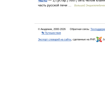
ЧЕЛО
— 1) (устар.) лоб ( бить челом клан
часть русской печи …
Большой Энциклопедичес
© Академик, 2000-2026
Обратная связь:
Техподдерж
👣 Путешествия
Экспорт словарей на сайты
, сделанные на PHP,
Jo