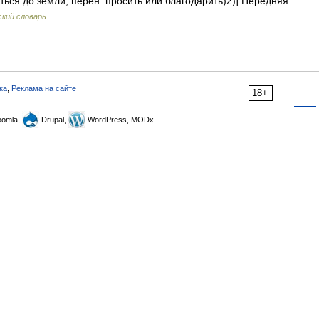
яться до земли; перен. просить или благодарить)2)] Передняя
кий словарь
ка
,
Реклама на сайте
18+
omla,
Drupal,
WordPress, MODx.