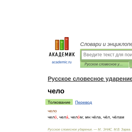
Словари и энциклоп
academic.ru
Русское словесное ударение
Русское словесное ударени
чело
Толкование
Перевод
чело
чел
о́
,
чел
а́
,
чел
о́
м
;
мн
.
чёла
,
чёл
,
чёлам
Русское
словесное
ударение
. —
М
.
:
ЭНАС
.
М
.
В
.
Зарва
.