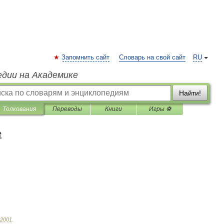
Запомнить сайт
Словарь на свой сайт
RU
едии на Академике
Найти!
Толкования
Переводы
Книги
Игры ⚽
е
2001
.