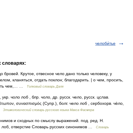
челоби́тье
х словарях:
до бровей. Крутое, отвесное чело дано только человеку, у
лом, кланяться, отдать поклон; благодарить. | о чем, просить,
арить чем,… …
Толковый словарь Даля
укр. чоло лоб , блр. чоло, др. русск. чело, русск. цслав.
έτωπον, συνασπισμός (Супр.), болг. чело лоб , сербохорв. чѐло,
 …
Этимологический словарь русского языка Макса Фасмера
нимов и сходных по смыслу выражений. под. ред. Н.
ло лоб, отверстие Словарь русских синонимов …
Словарь