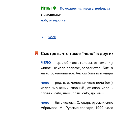
Игры ⚽
Поможем написать реферат
Синонимы
:
лоб
,
отверстие
чёлн
Смотреть что такое "чело" в други
ЧЕЛО
— ср. лоб, часть головы, от темени 
животных чело пологое, завалистое. Бить че
на кого, жаловаться. Челом бить или уд
чело
— род. п. а, челесник чело печи (см.), 
челеснъ высший, главный , ст. слав. чело μ
словен. čẹlo, чеш., слвц. čеlо, др. чеш.…
чело
— бить челом.. Словарь русских сино
Абрамова, М.: Русские словари, 1999. че