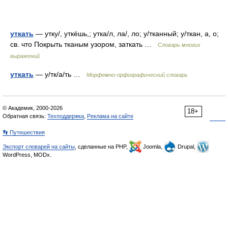
уткать
— утку/, уткёшь,; утка/л, ла/, ло; у/тканный; у/ткан, а, о;
св. что Покрыть тканым узором, заткать …
Словарь многих
выражений
уткать
— у/тк/а/ть …
Морфемно-орфографический словарь
© Академик, 2000-2026
18+
Обратная связь:
Техподдержка
,
Реклама на сайте
👣 Путешествия
Экспорт словарей на сайты
, сделанные на PHP,
Joomla,
Drupal,
WordPress, MODx.