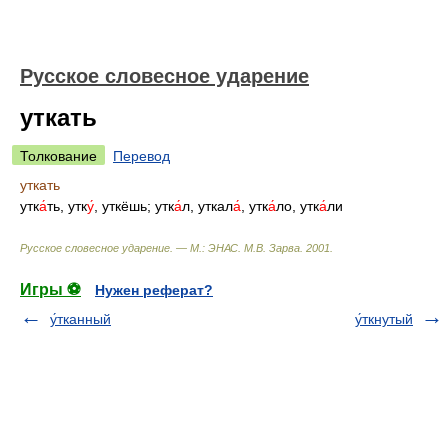
Русское словесное ударение
уткать
Толкование
Перевод
уткать
утк
а́
ть, утк
у́
, уткёшь; утк
а́
л, уткал
а́
, утк
а́
ло, утк
а́
ли
Русское словесное ударение. — М.: ЭНАС
.
М.В. Зарва
.
2001
.
Игры ⚽
Нужен реферат?
у́тканный
у́ткнутый