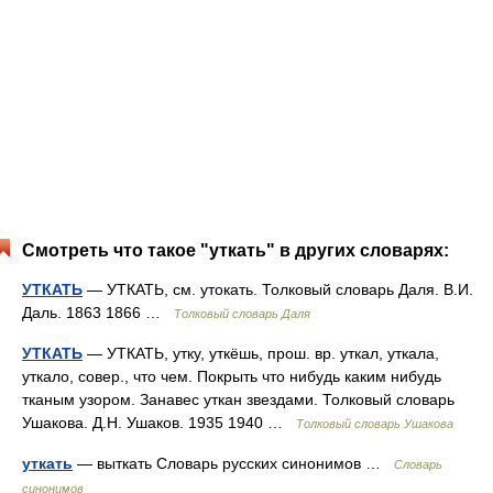
Смотреть что такое "уткать" в других словарях:
УТКАТЬ
— УТКАТЬ, см. утокать. Толковый словарь Даля. В.И.
Даль. 1863 1866 …
Толковый словарь Даля
УТКАТЬ
— УТКАТЬ, утку, уткёшь, прош. вр. уткал, уткала,
уткало, совер., что чем. Покрыть что нибудь каким нибудь
тканым узором. Занавес уткан звездами. Толковый словарь
Ушакова. Д.Н. Ушаков. 1935 1940 …
Толковый словарь Ушакова
уткать
— выткать Словарь русских синонимов …
Словарь
синонимов