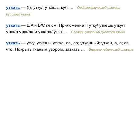
уткать
— (I), утку/, уткёшь, ку/т …
Орфографический словарь
русского языка
уткать
— B/A и B/C гл см. Приложение II утку/ уткёшь утку/т
утка/л утка/ла и уткала/ утка …
Словарь ударений русского языка
уткать
— утку, уткёшь, уткал, ла, ло; утканный; уткан, а, о; св.
что. Покрыть тканым узором, заткать …
Энциклопедический словарь