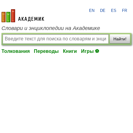
EN
DE
ES
FR
academic.ru
Словари и энциклопедии на Академике
Найти!
Толкования
Переводы
Книги
Игры ⚽