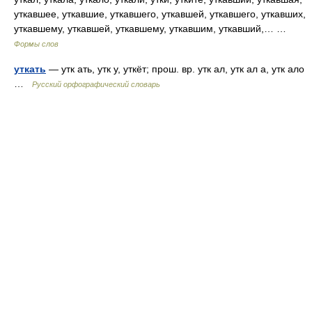
уткавшее, уткавшие, уткавшего, уткавшей, уткавшего, уткавших,
уткавшему, уткавшей, уткавшему, уткавшим, уткавший,… …
Формы слов
уткать
— утк ать, утк у, уткёт; прош. вр. утк ал, утк ал а, утк ало
…
Русский орфографический словарь