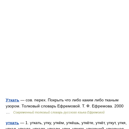
Уткать
— сов. перех. Покрыть что либо каким либо тканым
узором. Толковый словарь Ефремовой. Т. Ф. Ефремова. 2000
…
Современный толковый словарь русского языка Ефремовой
уткать
— 1. уткать, утку, уткём, уткёшь, уткёте, уткёт, уткут, уткя,
уткал, уткала, уткало, уткали, утки, утките, уткавший, уткавшая,