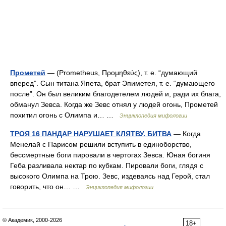
Прометей
— (Prometheus, Προμηθεύς), т. е. “думающий
вперед”. Сын титана Япета, брат Эпиметея, т. е. “думающего
после”. Он был великим благодетелем людей и, ради их блага,
обманул Зевса. Когда же Зевс отнял у людей огонь, Прометей
похитил огонь с Олимпа и… …
Энциклопедия мифологии
ТРОЯ 16 ПАНДАР НАРУШАЕТ КЛЯТВУ. БИТВА
— Когда
Менелай с Парисом решили вступить в единоборство,
бессмертные боги пировали в чертогах Зевса. Юная богиня
Геба разливала нектар по кубкам. Пировали боги, глядя с
высокого Олимпа на Трою. Зевс, издеваясь над Герой, стал
говорить, что он… …
Энциклопедия мифологии
© Академик, 2000-2026
18+