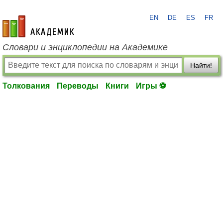
EN
DE
ES
FR
academic.ru
Словари и энциклопедии на Академике
Найти!
Толкования
Переводы
Книги
Игры ⚽