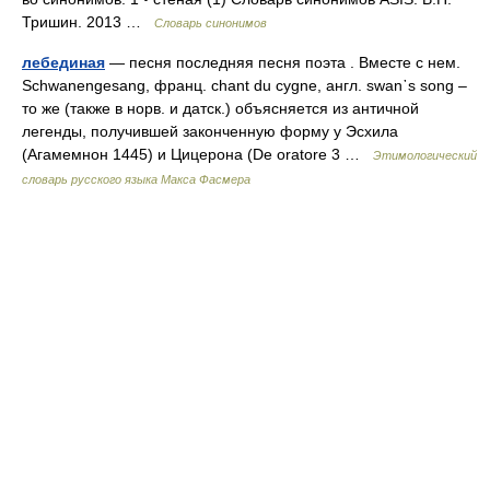
Тришин. 2013 …
Словарь синонимов
лебединая
— песня последняя песня поэта . Вместе с нем.
Schwanengesang, франц. сhаnt du суgnе, англ. swаn᾽s song –
то же (также в норв. и датск.) объясняется из античной
легенды, получившей законченную форму у Эсхила
(Агамемнон 1445) и Цицерона (Dе оrаtоrе 3 …
Этимологический
словарь русского языка Макса Фасмера