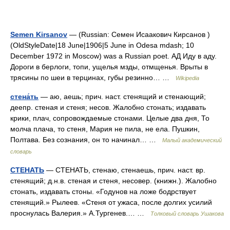
Semen Kirsanov
— (Russian: Семен Исаакович Кирсанов )
(OldStyleDate|18 June|1906|5 June in Odesa mdash; 10
December 1972 in Moscow) was a Russian poet. АД Иду в аду.
Дороги в берлоги, топи, ущелья мзды, отмщенья. Врыты в
трясины по шеи в терцинах, губы резинно… …
Wikipedia
стена́ть
— аю, аешь; прич. наст. стенящий и стенающий;
деепр. стеная и стеня; несов. Жалобно стонать; издавать
крики, плач, сопровождаемые стонами. Целые два дня, То
молча плача, то стеня, Мария не пила, не ела. Пушкин,
Полтава. Без сознания, он то начинал… …
Малый академический
словарь
СТЕНАТЬ
— СТЕНАТЬ, стенаю, стенаешь, прич. наст. вр.
стенящий; д.н.в. стеная и стеня, несовер. (книжн.). Жалобно
стонать, издавать стоны. «Годунов на ложе бодрствует
стенящий.» Рылеев. «Стеня от ужаса, после долгих усилий
проснулась Валерия.» А.Тургенев.… …
Толковый словарь Ушакова