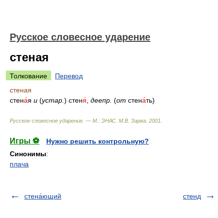
Русское словесное ударение
стеная
Толкование
Перевод
стеная
стен
а́
я
и
(
устар.
) стен
я́
,
деепр.
(
от
стен
а́
ть)
Русское словесное ударение. — М.: ЭНАС
.
М.В. Зарва
.
2001
.
Игры ⚽
Нужно решить контрольную?
Синонимы
:
плача
стена́ющий
стенд