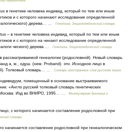
ого переводчика
itus в генетике человека индивид, который по тем или иным
етиков и с которого начинают исследование определенной
неалогического) дерева… …
Генетика. Энциклопедический словарь
 tus – в генетике человека индивид, который по тем или иным
етиков и с которого на чинают исследование определенной
неалоги ческого) дерева …
Генетика. Энциклопедический словарь
в рассматриваемой генеалогии (родословной). Новый словарь
анд а, м., одуш. (нем. Proband). этн. Исходное лицо в
ой). Толковый словарь… …
Словарь иностранных слов русского языка
 Индивидуум, помещенный в основание выстраиваемого
чник: «Англо русский толковый словарь генетических
., Москва: Изд во ВНИРО, 1995… …
Молекулярная биология и
 лицо, с которого начинается составление родословной при
нский словарь
ого начинается составление родословной при генеалогическом