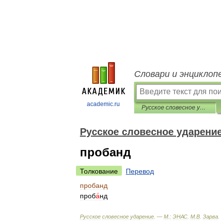
Словари и энциклоп
academic.ru
Русское словесное ударение
Русское словесное ударени
пробанд
Толкование
Перевод
пробанд
проб
а́
нд
Русское
словесное
ударение
. —
М
.
:
ЭНАС
.
М
.
В
.
Зарва
.