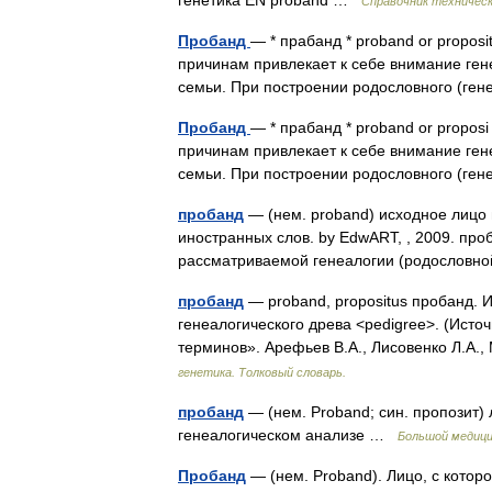
генетика EN proband …
Справочник техническ
Пробанд
— * прабанд * proband or propos
причинам привлекает к себе внимание ген
семьи. При построении родословного (ге
Пробанд
— * прабанд * proband or proposi
причинам привлекает к себе внимание ген
семьи. При построении родословного (ге
пробанд
— (нем. proband) исходное лицо 
иностранных слов. by EdwART, , 2009. проб
рассматриваемой генеалогии (родословн
пробанд
— proband, propositus пробанд.
генеалогического древа <pedigree>. (Исто
терминов». Арефьев В.А., Лисовенко Л.А
генетика. Толковый словарь.
пробанд
— (нем. Proband; син. пропозит)
генеалогическом анализе …
Большой медици
Пробанд
— (нем. Proband). Лицо, с котор