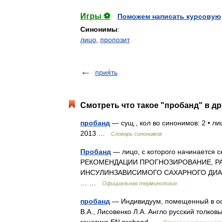
Игры ⚽
Поможем написать курсовую
Синонимы
:
лицо
,
пропозит
прия́ть
Смотреть что такое "пробанд" в др
пробанд
— сущ., кол во синонимов: 2 • ли
2013 …
Словарь синонимов
Пробанд
— лицо, с которого начинается 
РЕКОМЕНДАЦИИ ПРОГНОЗИРОВАНИЕ, Р
ИНСУЛИНЗАВИСИМОГО САХАРНОГО ДИАБЕТА 
… …
Официальная терминология
пробанд
— Индивидуум, помещенный в осн
В.А., Лисовенко Л.А. Англо русский толков