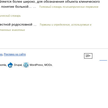
бляется более широко, для обозначения объекта клинического
гда понятие больной… …
Толковый словарь психиатрических терминов
ический словарь
вестной родословной …
Термины и определения, используемые в
йственных животных
ка
,
Реклама на сайте
18+
omla,
Drupal,
WordPress, MODx.