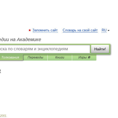
Запомнить сайт
Словарь на свой сайт
RU
едии на Академике
Найти!
Толкования
Переводы
Книги
Игры ⚽
е
2001
.