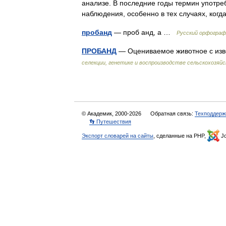
анализе. В последние годы термин употре
наблюдения, особенно в тех случаях, ко
пробанд
— проб анд, а …
Русский орфограф
ПРОБАНД
— Оцениваемое животное с из
селекции, генетике и воспроизводстве сельскохозя
© Академик, 2000-2026
Обратная связь:
Техподдерж
👣 Путешествия
Экспорт словарей на сайты
, сделанные на PHP,
Jo