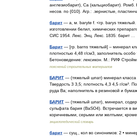
англезиобарит), Ca (кальциобарит). Ромб. К 
несов. по {010}. Агр.: .зернистые, пласт
барит
— а, м. baryte f. <гр. barys тяжелы
изготовлении белил, химических препаратов
СИС 1954. Лекс. Энц. Лекс. 1835: барит 
Барит
— [гр. barns тяжелый] – минерал кл
плотностью 4,48 г/см3, заполнитель особо
Бетоноведение: лексикон. М.: РИФ Стро
пояснений строительных материалов
БАРИТ
— (тяжелый шпат) минерал класса с
Твердость 3 3,5; плотность 4,3 4,5 г/см³
руда Ba; наполнитель в резиновой и бу
БАРИТ
— (тяжелый шпат), минерал, содерж
сульфата бария (BaSO4). Встречается в ви
коричневыми, серыми или желтыми; кроме
энциклопедический словарь
барит
— сущ., кол во синонимов: 2 • мине