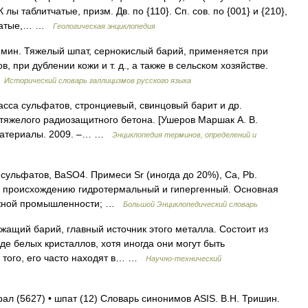
лы таблитчатые, призм. Дв. по {110}. Сп. сов. по {001} и {210},
инчатые,… …
Геологическая энциклопедия
й. мин. Тяжелый шпат, сернокислый барий, применяется при
, при дублении кожи и т. д., а также в сельском хозяйстве.
…
Исторический словарь галлицизмов русского языка
асса сульфатов, стронциевый, свинцовый барит и др.
 тяжелого радиозащитного бетона. [Ушеров Маршак А. В.
йматериалы. 2009. –… …
Энциклопедия терминов, определений и
ульфатов, BaSO4. Примеси Sr (иногда до 20%), Ca, Pb.
. По происхождению гидротермальный и гипергенный. Основная
мажной промышленности; …
Большой Энциклопедический словарь
ащий барий, главный источник этого металла. Состоит из
де белых кристаллов, хотя иногда они могут быть
 того, его часто находят в… …
Научно-технический
рал (5627) • шпат (12) Словарь синонимов ASIS. В.Н. Тришин.