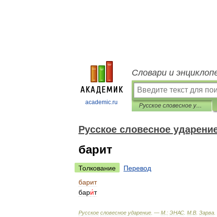
Словари и энциклоп
academic.ru
Русское словесное ударение
Русское словесное ударени
барит
Толкование
Перевод
барит
бар
и́
т
Русское
словесное
ударение
. —
М
.
:
ЭНАС
.
М
.
В
.
Зарва
.