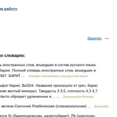
ю работу
барито́н
их словарях:
ь иностранных слов, вошедших в состав русского языка.
 бария. Полный словарь иностранных слов, вошедших в
, 1907. БАРИТ …
Словарь иностранных слов русского языка
ьфат бария, BaSO4. Название произошло от греч. барис
же желтый минерал. Твердость 3 3,5, плотность 4,3 4,7.
. Часто образует удлиненные и… …
Энциклопедия Кольера
 железа Сингония Ромбическая (планаксиальная) …
Википедия
ся Sr (баритоцелестин, целестобарит), Pb (хокутолит,