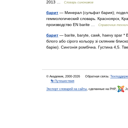
2013 …
Словарь синонимов
барит
— Минерал (сульфат бария); подело
геммологический словарь. Красноярск, Кр
производство EN barite …
Справочник технич
барит
— barite, baryte, cawk, haevy spar *
білого або сірого кольору зі скляним блис
барію). Сингонія ромбічна. Густина 4,5. Т
© Академик, 2000-2026
Обратная связь:
Техподдерж
👣 Путешествия
Экспорт словарей на сайты
, сделанные на PHP,
Jo