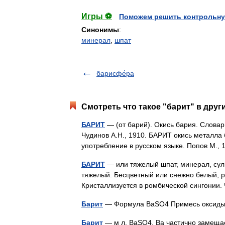
Игры ⚽
Поможем решить контрольну
Синонимы
:
минерал
,
шпат
барисфе́ра
Смотреть что такое "барит" в друг
БАРИТ
— (от барий). Окись бария. Словар
Чудинов А.Н., 1910. БАРИТ окись металла
употребление в русском языке. Попов М.
БАРИТ
— или тяжелый шпат, минерал, сул
тяжелый. Бесцветный или снежно белый, ре
Кристаллизуется в ромбической сингонии
Барит
— Формула BaSO4 Примесь оксиды
Барит
— м л, BaSO4. Ba частично замещает