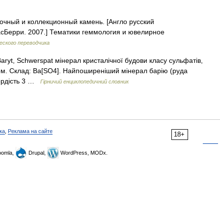
чный и коллекционный камень. [Англо русский
асБерри. 2007.] Тематики геммология и ювелирное
еского переводчика
 Baryt, Schwerspat мінерал кристалічної будови класу сульфатів,
ком. Склад: Ba[SO4]. Найпоширеніший мінерал барію (руда
вердість 3 …
Гірничий енциклопедичний словник
ка
,
Реклама на сайте
18+
omla,
Drupal,
WordPress, MODx.