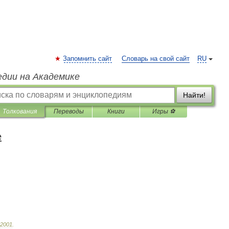
Запомнить сайт
Словарь на свой сайт
RU
едии на Академике
Найти!
Толкования
Переводы
Книги
Игры ⚽
е
2001
.