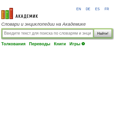
EN
DE
ES
FR
academic.ru
Словари и энциклопедии на Академике
Найти!
Толкования
Переводы
Книги
Игры ⚽