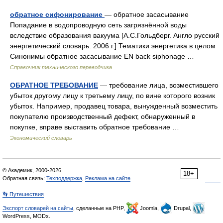
обратное сифонирование
— обратное засасывание
Попадание в водопроводную сеть загрязнённой воды
вследствие образования вакуума [А.С.Гольдберг. Англо русский
энергетический словарь. 2006 г.] Тематики энергетика в целом
Синонимы обратное засасывание EN back siphonage …
Справочник технического переводчика
ОБРАТНОЕ ТРЕБОВАНИЕ
— требование лица, возместившего
убыток другому лицу к третьему лицу, по вине которого возник
убыток. Например, продавец товара, вынужденный возместить
покупателю производственный дефект, обнаруженный в
покупке, вправе выставить обратное требование …
Экономический словарь
© Академик, 2000-2026
18+
Обратная связь:
Техподдержка
,
Реклама на сайте
👣 Путешествия
Экспорт словарей на сайты
, сделанные на PHP,
Joomla,
Drupal,
WordPress, MODx.