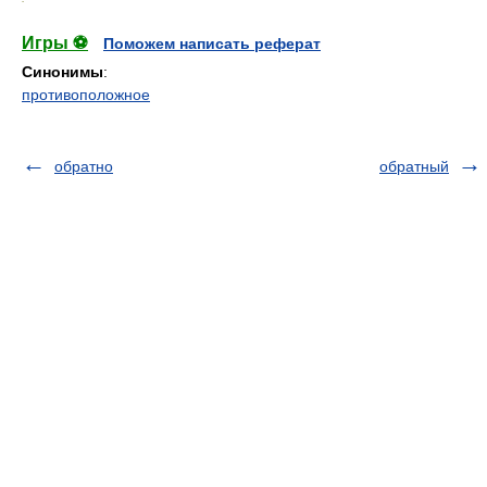
Игры ⚽
Поможем написать реферат
Синонимы
:
противоположное
обратно
обратный