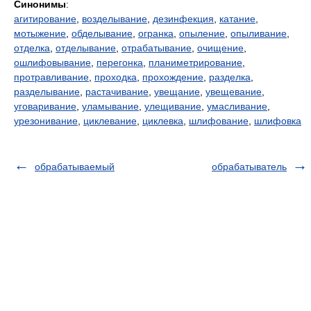
Синонимы
:
агитирование
,
возделывание
,
дезинфекция
,
катание
,
мотыжение
,
обделывание
,
огранка
,
опыление
,
опыливание
,
отделка
,
отделывание
,
отрабатывание
,
очищение
,
ошлифовывание
,
перегонка
,
планиметрирование
,
протравливание
,
проходка
,
прохождение
,
разделка
,
разделывание
,
растачивание
,
увещание
,
увещевание
,
уговаривание
,
уламывание
,
улещивание
,
умасливание
,
урезонивание
,
циклевание
,
циклевка
,
шлифование
,
шлифовка
обрабатываемый
обрабатыватель