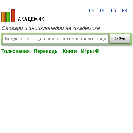
EN
DE
ES
FR
academic.ru
Словари и энциклопедии на Академике
Найти!
Толкования
Переводы
Книги
Игры ⚽