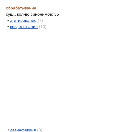
обрабатывание
сущ.
, кол-во синонимов: 35
•
агитирование
(7)
•
возделывание
(10)
•
дезинфекция
(3)