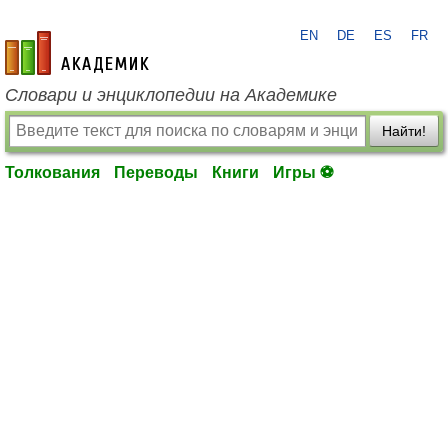
EN
DE
ES
FR
academic.ru
Словари и энциклопедии на Академике
Найти!
Толкования
Переводы
Книги
Игры ⚽