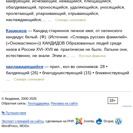
кайфующий, исчезающий, нежащийся, плющащийся,
обалдевающий, проносящийся, удаляющийся, уносящийся,
пролетающий, упархивающий, отрывающийся,
наслаждающийся,… …
Словарь синонимов
Кандидов
— Кандид старинное личное имя; от латинского
кандидус белый. (Ф). (Источник: «Словарь русских фамилий».
(«Ономастикон»)) КАНДИДОВ Образованных людей среди
низов в России XVI–XVII вв. практически не было. Латыни они,
естественно, не знали. Этим и… …
Русские фамилии
наслаждающийся
— прил., кол во синонимов: 28 •
балдеющий (26) • благодушествующий (15) • блаженствующий
…
Словарь синонимов
© Академик, 2000-2026
18+
Обратная связь:
Техподдержка
,
Реклама на сайте
👣 Путешествия
Экспорт словарей на сайты
, сделанные на PHP,
Joomla,
Drupal,
WordPress, MODx.