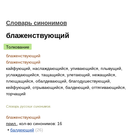
Словарь синонимов
блаженствующий
Толкование
блаженствующий
блаженствующий
кайфующий, наслаждающийся, упивающийся, плывущий,
услаждающийся, тащащийся, улетающий, нежащийся,
плющащийся, обалдевающий, благодушествующий,
кейфующий, отрывающийся, балдеющий, оттягивающийся,
торчащий
Словарь русских синонимов
.
блаженствующий
прил.
, кол-во синонимов: 16
•
балдеющий
(26)