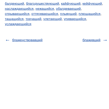
балдеющий
,
благодушествующий
,
кайфующий
,
кейфующий
,
наслаждающийся
,
нежащийся
,
обалдевающий
,
отрывающийся
,
оттягивающийся
,
плывущий
,
плющащийся
,
тащащийся
,
торчащий
,
улетающий
,
упивающийся
,
услаждающийся
блаженствовавший
блаживший