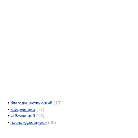
•
благодушествующий
(15)
•
кайфующий
(17)
•
кейфующий
(18)
•
наслаждающийся
(28)