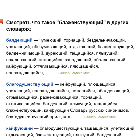
Смотреть что такое "блаженствующий" в других
словарях:
балдеющий
— чумеющий, торчащий, бездельничающий,
улетающий, обезумевающий, отдыхающий, блаженствующий,
балдежничающий, дуреющий, тащащийся, плывущий,
ошалевающий, нежащийся, западающий, обалдевающий,
кайфующий, оттягивающийся, плющащийся,
наслаждающийся,… …
Словарь синонимов
благодушествующий
— кейфующий, плющащийся,
улетающий, наслаждающийся, нежащийся, обалдевающий,
отрывающийся, разнеживающийся, торчащий,
оттягивающийся, балдеющий, плывущий, тащащийся,
блаженствующий, кайфующий Словарь русских синонимов.
благодушествующий прил., кол… …
Словарь синонимов
кайфующий
— благодушествующий, тащащийся, улетающий,
отдыхающий, блаженствующий, плывущий, балдеющий,