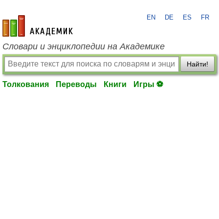
EN
DE
ES
FR
academic.ru
Словари и энциклопедии на Академике
Найти!
Толкования
Переводы
Книги
Игры ⚽