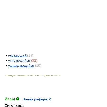
•
улетающий
(29)
•
упивающийся
(32)
•
услаждающийся
(10)
Словарь синонимов ASIS.
В.Н. Тришин
.
2013
.
.
Игры ⚽
Нужен реферат?
Синонимы
: