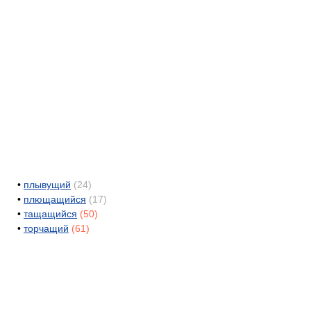
•
плывущий
(24)
•
плющащийся
(17)
•
тащащийся
(50)
•
торчащий
(61)