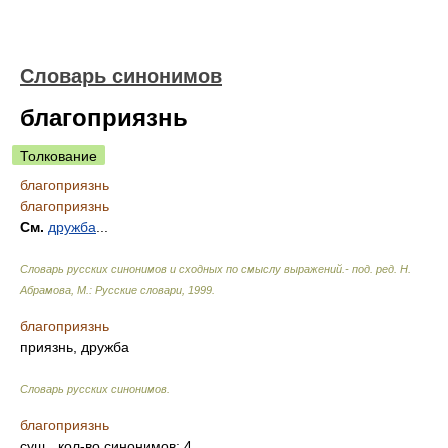
Словарь синонимов
благоприязнь
Толкование
благоприязнь
благоприязнь
См.
дружба
...
Словарь русских синонимов и сходных по смыслу выражений.- под. ред. Н.
Абрамова, М.: Русские словари
,
1999
.
благоприязнь
приязнь, дружба
Словарь русских синонимов
.
благоприязнь
сущ.
, кол-во синонимов: 4