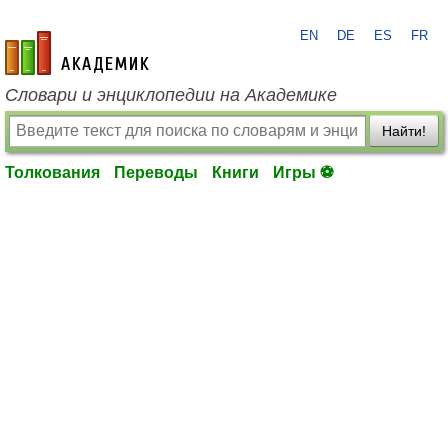
EN
DE
ES
FR
academic.ru
Словари и энциклопедии на Академике
Найти!
Толкования
Переводы
Книги
Игры ⚽