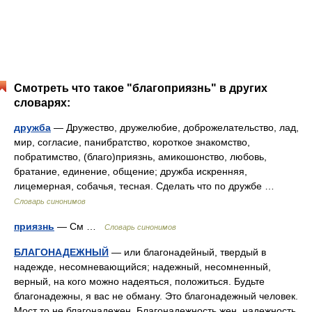
Смотреть что такое "благоприязнь" в других
словарях:
дружба
— Дружество, дружелюбие, доброжелательство, лад,
мир, согласие, панибратство, короткое знакомство,
побратимство, (благо)приязнь, амикошонство, любовь,
братание, единение, общение; дружба искренняя,
лицемерная, собачья, тесная. Сделать что по дружбе …
Словарь синонимов
приязнь
— См …
Словарь синонимов
БЛАГОНАДЕЖНЫЙ
— или благонадейный, твердый в
надежде, несомневающийся; надежный, несомненный,
верный, на кого можно надеяться, положиться. Будьте
благонадежны, я вас не обману. Это благонадежный человек.
Мост то не благонадежен. Благонадежность жен. надежность,…