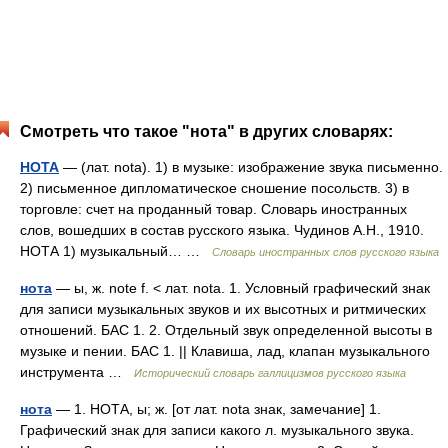
Смотреть что такое "нота" в других словарях:
НОТА
— (лат. nota). 1) в музыке: изображение звука письменно.
2) письменное дипломатическое сношение посольств. 3) в
торговле: счет на проданный товар. Словарь иностранных
слов, вошедших в состав русского языка. Чудинов А.Н., 1910.
НОТА 1) музыкальный… …
Словарь иностранных слов русского языка
нота
— ы, ж. note f. < лат. nota. 1. Условный графический знак
для записи музыкальных звуков и их высотных и ритмических
отношений. БАС 1. 2. Отдельный звук определенной высоты в
музыке и пении. БАС 1. || Клавиша, лад, клапан музыкального
инструмента …
Исторический словарь галлицизмов русского языка
нота
— 1. НОТА, ы; ж. [от лат. nota знак, замечание] 1.
Графический знак для записи какого л. музыкального звука.