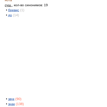
нота
сущ.
, кол-во синонимов: 19
•
бревис
(1)
•
до
(14)
•
звук
(90)
•
знак
(138)