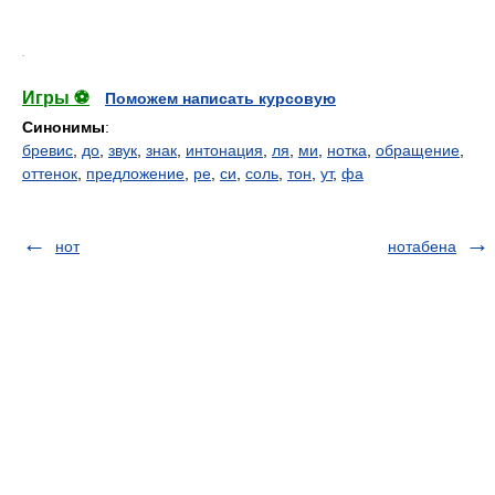
.
Игры ⚽
Поможем написать курсовую
Синонимы
:
бревис
,
до
,
звук
,
знак
,
интонация
,
ля
,
ми
,
нотка
,
обращение
,
оттенок
,
предложение
,
ре
,
си
,
соль
,
тон
,
ут
,
фа
нот
нотабена