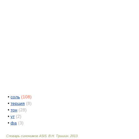
•
соль
(108)
•
терция
(8)
•
тон
(28)
•
ут
(2)
•
фа
(3)
Словарь синонимов ASIS.
В.Н. Тришин
.
2013
.