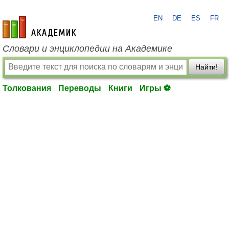
EN
DE
ES
FR
academic.ru
Словари и энциклопедии на Академике
Найти!
Толкования
Переводы
Книги
Игры ⚽