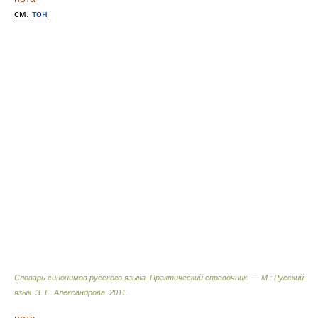
см.
тон
Словарь синонимов русского языка. Практический справочник. — М.: Русский
язык.
З. Е. Александрова
.
2011
.