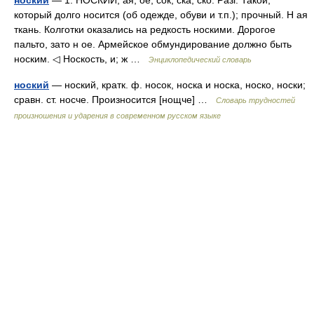
ноский
— 1. НОСКИЙ, ая, ое; сок, ска, ско. Разг. Такой,
который долго носится (об одежде, обуви и т.п.); прочный. Н ая
ткань. Колготки оказались на редкость носкими. Дорогое
пальто, зато н ое. Армейское обмундирование должно быть
носким. ◁ Носкость, и; ж …
Энциклопедический словарь
ноский
— ноский, кратк. ф. носок, носка и носка, носко, носки;
сравн. ст. носче. Произносится [нощче] …
Словарь трудностей
произношения и ударения в современном русском языке