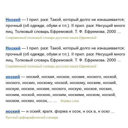
Ноский
— I прил. разг. Такой, который долго не изнашивается;
прочный (об одежде, обуви и т.п.). II прил. разг. Несущий много
яиц. Толковый словарь Ефремовой. Т. Ф. Ефремова. 2000 …
Современный толковый словарь русского языка Ефремовой
Ноский
— I прил. разг. Такой, который долго не изнашивается;
прочный (об одежде, обуви и т.п.). II прил. разг. Несущий много
яиц. Толковый словарь Ефремовой. Т. Ф. Ефремова. 2000 …
Современный толковый словарь русского языка Ефремовой
ноский
— ноский, ноская, ноское, ноские, ноского, ноской,
ноского, носких, носкому, ноской, носкому, носким, ноский,
носкую, ноское, ноские, ноского, носкую, ноское, носких,
носким, ноской, носкою, носким, носкими, носком, ноской,
носком, носких, носок,… …
Формы слов
ноский
— н оский; кратк. форма н осок, н оск а, н оско …
Русский орфографический словарь