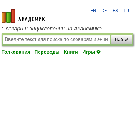
EN
DE
ES
FR
academic.ru
Словари и энциклопедии на Академике
Найти!
Толкования
Переводы
Книги
Игры ⚽