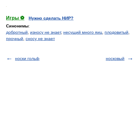
.
Игры ⚽
Нужно сделать НИР?
Синонимы
:
добротный
,
износу не знает
,
несущий много яиц
,
плодовитый
,
прочный
,
сносу не знает
носки гольф
носковый