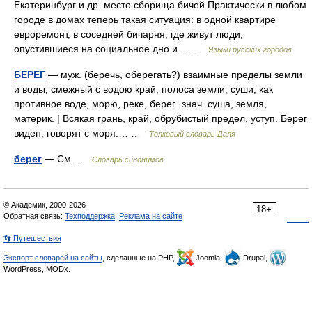
Екатеринбург и др. место сборища бичей Практически в любом
городе в домах теперь такая ситуация: в одной квартире
евроремонт, в соседней бичарня, где живут люди,
опустившиеся на социальное дно и… …
Языки русских городов
БЕРЕГ
— муж. (беречь, оберегать?) взаимные пределы земли
и воды; смежный с водою край, полоса земли, суши; как
противное воде, морю, реке, берег ·знач. суша, земля,
материк. | Всякая грань, край, обрубистый предел, уступ. Берег
виден, говорят с моря.… …
Толковый словарь Даля
берег
— См …
Словарь синонимов
© Академик, 2000-2026
18+
Обратная связь:
Техподдержка
,
Реклама на сайте
👣 Путешествия
Экспорт словарей на сайты
, сделанные на PHP,
Joomla,
Drupal,
WordPress, MODx.