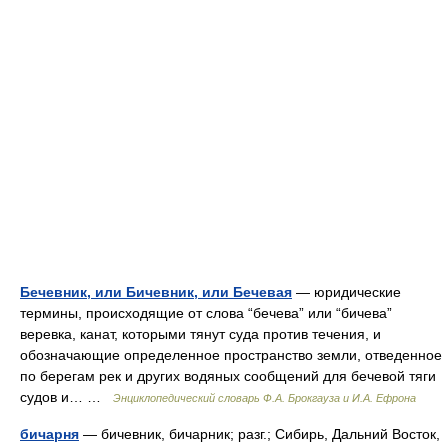
Бечевник, или Бичевник, или Бечевая
— юридические
термины, происходящие от слова “бечева” или “бичева”
веревка, канат, которыми тянут суда против течения, и
обозначающие определенное пространство земли, отведенное
по берегам рек и других водяных сообщений для бечевой тяги
судов и… …
Энциклопедический словарь Ф.А. Брокгауза и И.А. Ефрона
бичарня
— бичевник, бичарник; разг.; Сибирь, Дальний Восток,