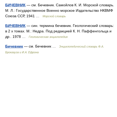
БИЧЕВНИК
— см. Бечевник. Самойлов К. И. Морской словарь.
М. Л.: Государственное Военно морское Издательство НКВМФ
Союза ССР, 1941 …
Морской словарь
БИЧЕВНИК
— син. термина бечевник. Геологический словарь:
в 2 х томах. М.: Недра. Под редакцией К. Н. Паффенгольца и
др.. 1978 …
Геологическая энциклопедия
Бичевник
— см. Бечевник …
Энциклопедический словарь Ф.А.
Брокгауза и И.А. Ефрона