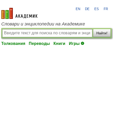
EN
DE
ES
FR
academic.ru
Словари и энциклопедии на Академике
Найти!
Толкования
Переводы
Книги
Игры ⚽