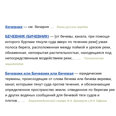
бичевник
— см. бичарня …
Языки русских городов
БЕЧЕВНИК (БИЧЕВНИК)
— [от бечевы, каната, при помощи
которого бурлаки тянули суда вверх по течению реки] узкая
полоса берега, расположенная между поймой и урезом реки,
обнаженная, непокрытая растительностью, находящаяся под
непосредственным воздействием реки,… …
Геологическая
энциклопедия
Бечевник или Бичевник или Бечевая
— юридические
термины, происходящие от слова бечева или бичева веревка,
канат, которыми тянут суда против течения, и обозначающие
определенное пространство земли, отведенное по берегам рек
и других водяных сообщений для бечевой тяги судов и
плотов… …
Энциклопедический словарь Ф.А. Брокгауза и И.А. Ефрона