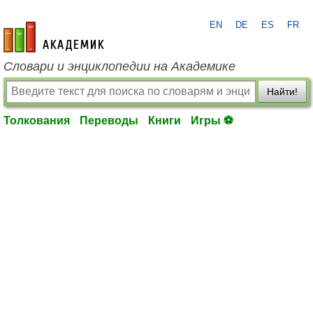
EN
DE
ES
FR
academic.ru
Словари и энциклопедии на Академике
Найти!
Толкования
Переводы
Книги
Игры ⚽