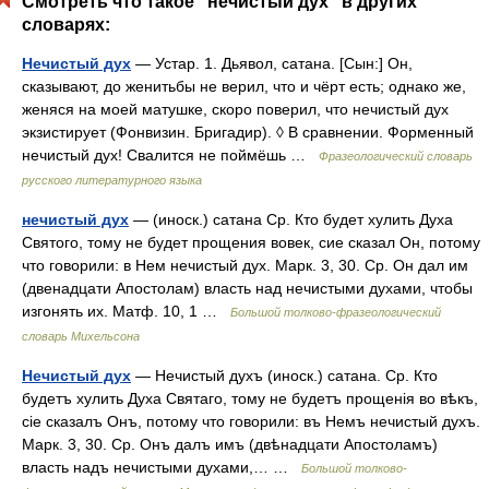
Смотреть что такое "нечистый дух" в других
словарях:
Нечистый дух
— Устар. 1. Дьявол, сатана. [Сын:] Он,
сказывают, до женитьбы не верил, что и чёрт есть; однако же,
женяся на моей матушке, скоро поверил, что нечистый дух
экзистирует (Фонвизин. Бригадир). ◊ В сравнении. Форменный
нечистый дух! Свалится не поймёшь …
Фразеологический словарь
русского литературного языка
нечистый дух
— (иноск.) сатана Ср. Кто будет хулить Духа
Святого, тому не будет прощения вовек, сие сказал Он, потому
что говорили: в Нем нечистый дух. Марк. 3, 30. Ср. Он дал им
(двенадцати Апостолам) власть над нечистыми духами, чтобы
изгонять их. Матф. 10, 1 …
Большой толково-фразеологический
словарь Михельсона
Нечистый дух
— Нечистый духъ (иноск.) сатана. Ср. Кто
будетъ хулить Духа Святаго, тому не будетъ прощенія во вѣкъ,
сіе сказалъ Онъ, потому что говорили: въ Немъ нечистый духъ.
Марк. 3, 30. Ср. Онъ далъ имъ (двѣнадцати Апостоламъ)
власть надъ нечистыми духами,… …
Большой толково-