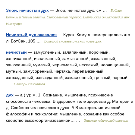
Злой, нечистый дух
— Злой, нечистый дух, см …
Библия.
Ветхий и Новый заветы. Синодальный перевод. Библейская энциклопедия арх.
Никифора.
Нечистый дух оказался
— Курск. Кому л. померещилось что
л. БотСан, 105 …
Большой словарь русских поговорок
нечистый
— замусленный, заляпанный, порочный,
запачканный, испачканный, замызганный, замазанный,
занюханный, чумазый, черномазый, несвежий, неочищенный,
мутный, замусоренный, чертяка, перепачканный,
загвазданный, изгвазданный, замасленный, грязный, черный,…
…
Словарь синонимов
дух
— а ( у); м. 1. Сознание, мышление, психические
способности человека. В здоровом теле здоровый д. Материя и
д. Свойства человеческого духа. // В материалистической
философии и психологии: мышление, сознание как особое
свойство высокоорганизованной… …
Энциклопедический словарь