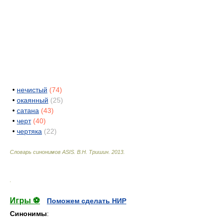
•
нечистый
(74)
•
окаянный
(25)
•
сатана
(43)
•
черт
(40)
•
чертяка
(22)
Словарь синонимов ASIS.
В.Н. Тришин
.
2013
.
.
Игры ⚽
Поможем сделать НИР
Синонимы
: