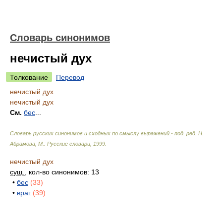
Словарь синонимов
нечистый дух
Толкование
Перевод
нечистый дух
нечистый дух
См.
бес
...
Словарь русских синонимов и сходных по смыслу выражений.- под. ред. Н.
Абрамова, М.: Русские словари
,
1999
.
нечистый дух
сущ.
, кол-во синонимов: 13
•
бес
(33)
•
враг
(39)