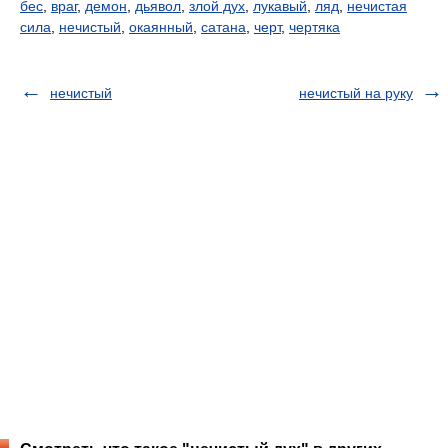
бес
,
враг
,
демон
,
дьявол
,
злой дух
,
лукавый
,
ляд
,
нечистая
сила
,
нечистый
,
окаянный
,
сатана
,
черт
,
чертяка
нечистый
нечистый на руку