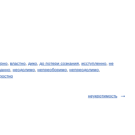
урно
,
властно
,
дико
,
до потери сознания
,
исступленно
,
не
данно
,
неодолимо
,
непреоборимо
,
непреодолимо
,
ростно
неукротимость