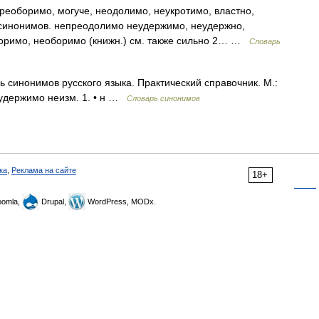
реоборимо, могуче, неодолимо, неукротимо, властно,
синонимов. непреодолимо неудержимо, неудержно,
боримо, необоримо (книжн.) см. также сильно 2… …
Словарь
синонимов русского языка. Практический справочник. М.:
неудержимо неизм. 1. • н …
Словарь синонимов
ка
,
Реклама на сайте
18+
omla,
Drupal,
WordPress, MODx.