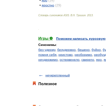
•
яро
(
16
)
•
яростно
(
29
)
Словарь
синонимов
ASIS
.
В
.
Н
.
Тришин
.
2013
.
.
Игры ⚽
Поможем написать курсовую
Синонимы
:
без удержу
,
безудержно
,
бешено
,
буйно
,
б
помня себя
,
неистово
,
необоримо
,
необуз
неудержимо
,
остервенело
,
свирепо
,
яро
,
я
неукрепленный
Полезное