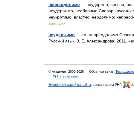
непреодолимо
— неудержно, сильно, неп
неудержимо, необоримо Словарь русских 
неукротимо, властно, неодолимо; непрео
синонимов
неудержимо
— см. непреодолимо Словарь 
Русский язык. З. Е. Александрова. 2011. 
© Академик, 2000-2026
Обратная связь:
Техподдерж
👣 Путешествия
Экспорт словарей на сайты
, сделанные на PHP,
Jo