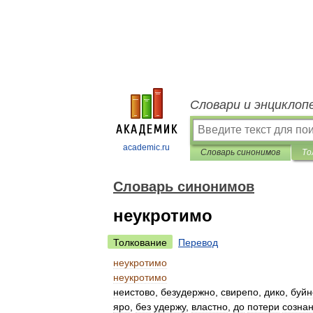
Словари и энциклоп
academic.ru
Словарь синонимов
То
Словарь синонимов
неукротимо
Толкование
Перевод
неукротимо
неукротимо
неистово
,
безудержно
,
свирепо
,
дико
,
буйн
яро
,
без
удержу
,
властно
,
до
потери
созна