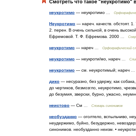
Смотреть что такое "неукротимо" в
неукротимо
— неукротимо …
Орфографичес
Неукротимо
— нареч. качеств. обстоят. 1.
2. перен. В очень сильной, в очень высок
Ефремовой. Т. Ф. Ефремова. 2000 …
Совр
неукротимо
— нареч …
Орфографический сл
неукротимо
— неукроти/мо, нареч …
Сли
неукротимо
— см. неукротимый; нареч
дико
— несуразно, без удержу, как собака,
до чертиков, безмозгло, неукротимо, чрезв
до безумия, зверски, бурно, ужасно, не
неистово
— См …
Словарь синонимов
необузданно
— оголтело, вспыльчиво, не
неудержимо, буйно, безудержно, невоздер
синонимов. необузданно неизм. • неукро