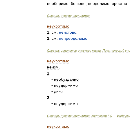
необоримо
,
бешено
,
неодолимо
,
яростно
Словарь
русских
синонимов
.
неукротимо
1
.
см
.
неистово
.
2
.
см
.
непреодолимо
Словарь
синонимов
русского
языка
.
Практический
сп
неукротимо
неизм
.
1
.
•
необузданно
•
неудержимо
•
дико
2
.
•
неудержимо
Словарь
русских
синонимов
.
Контекст
5
.
0
—
Информ
неукротимо