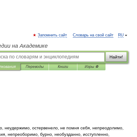
Запомнить сайт
Словарь на свой сайт
RU
едии на Академике
Найти!
лкования
Переводы
Книги
Игры ⚽
о
,
неудержимо
,
остервенело
,
не
помня
себя
,
непреодолимо
,
ния
,
непреоборимо
,
бурно
,
необузданно
,
исступленно
,