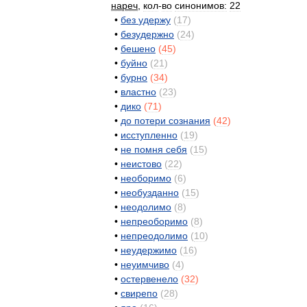
нареч
,
кол
-
во
синонимов:
22
•
без
удержу
(
17
)
•
безудержно
(
24
)
•
бешено
(
45
)
•
буйно
(
21
)
•
бурно
(
34
)
•
властно
(
23
)
•
дико
(
71
)
•
до
потери
сознания
(
42
)
•
исступленно
(
19
)
•
не
помня
себя
(
15
)
•
неистово
(
22
)
•
необоримо
(
6
)
•
необузданно
(
15
)
•
неодолимо
(
8
)
•
непреоборимо
(
8
)
•
непреодолимо
(
10
)
•
неудержимо
(
16
)
•
неуимчиво
(
4
)
•
остервенело
(
32
)
•
свирепо
(
28
)