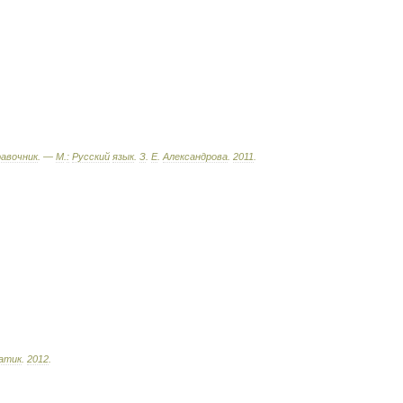
равочник
. —
М
.
:
Русский
язык
.
З
.
Е
.
Александрова
.
2011
.
атик
.
2012
.