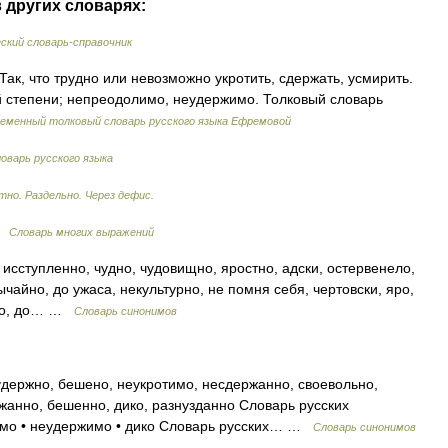
 других словарях:
кий словарь-справочник
 Так, что трудно или невозможно укротить, сдержать, усмирить.
ой степени; непреодолимо, неудержимо. Толковый словарь
еменный толковый словарь русского языка Ефремовой
оварь русского языка
тно. Раздельно. Через дефис.
 …
Словарь многих выражений
 исступленно, чудно, чудовищно, яростно, адски, остервенело,
ычайно, до ужаса, некультурно, не помня себя, чертовски, яро,
умно, до… …
Словарь синонимов
удержно, бешено, неукротимо, несдержанно, своевольно,
жанно, бешенно, дико, разнузданно Словарь русских
тимо • неудержимо • дико Словарь русских… …
Словарь синонимов