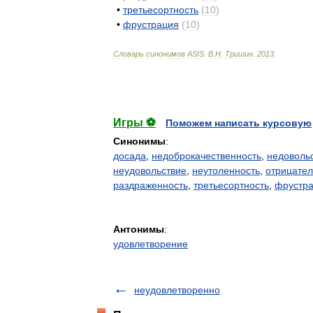
•
третьесортность
(
10
)
•
фрустрация
(
10
)
Словарь
синонимов
ASIS
.
В
.
Н
.
Тришин
.
2013
.
.
Игры ⚽
Поможем написать курсовую
Синонимы
:
досада
,
недоброкачественность
,
недоволь
неудовольствие
,
неутоленность
,
отрицате
раздраженность
,
третьесортность
,
фрустр
Антонимы
:
удовлетворение
неудовлетворенно