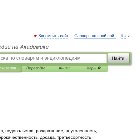
Запомнить сайт
Словарь на свой сайт
RU
едии на Академике
Найти!
лкования
Переводы
Книги
Игры ⚽
ст
,
недовольство
,
раздражение
,
неутоленность
,
брокачественность
,
досада
,
третьесортность