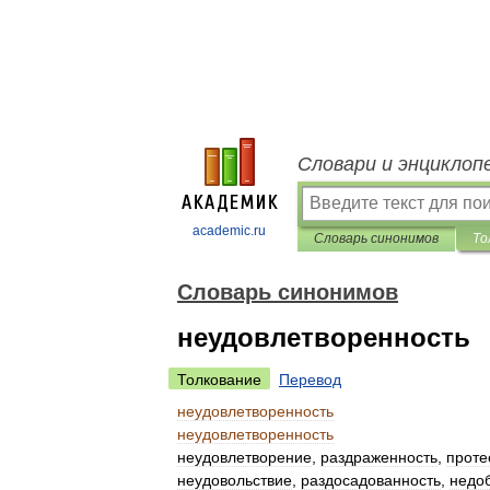
Словари и энциклоп
academic.ru
Словарь синонимов
То
Словарь синонимов
неудовлетворенность
Толкование
Перевод
неудовлетворенность
неудовлетворенность
неудовлетворение
,
раздраженность
,
проте
неудовольствие
,
раздосадованность
,
недо