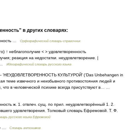
енность" в других словарях:
енность …
Орфографический словарь-справочник
о) ↑ неблагополучие < > удовлетворенность
чия; реакция на недостатки. неудовлетворение. |
ь …
Идеографический словарь русского языка
 ’НЕУДОВЛЕТВОРЕННОСТЬ КУЛЬТУРОЙ’ (‘Das Unbehangen in
нная теме извечного и неизбывного противостояния людей и
м, что в человеческой психике всегда присутствуют в… …
ость ж. 1. отвлеч. сущ. по прил. неудовлетворённый 1. 2.
вшего удовлетворения. Толковый словарь Ефремовой. Т. Ф.
варь русского языка Ефремовой
ие …
Словарь антонимов