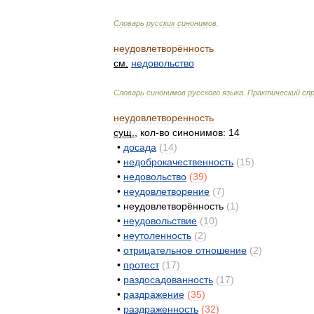
Словарь
русских
синонимов
.
неудовлетворённость
см
.
недовольство
Словарь
синонимов
русского
языка
.
Практический
сп
неудовлетворенность
сущ
.
,
кол
-
во
синонимов:
14
•
досада
(
14
)
•
недоброкачественность
(
15
)
•
недовольство
(
39
)
•
неудовлетворение
(
7
)
•
неудовлетворённость
(
1
)
•
неудовольствие
(
10
)
•
неутоленность
(
2
)
•
отрицательное
отношение
(
2
)
•
протест
(
17
)
•
раздосадованность
(
17
)
•
раздражение
(
35
)
•
раздраженность
(
32
)