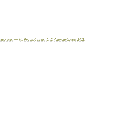
равочник
. —
М
.
:
Русский
язык
.
З
.
Е
.
Александрова
.
2011
.