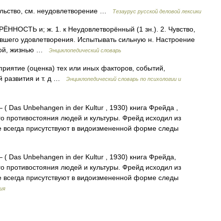
ольство, см. неудовлетворение …
Тезаурус русской деловой лексики
ОСТЬ и; ж. 1. к Неудовлетворённый (1 зн.). 2. Чувство,
вшего удовлетворения. Испытывать сильную н. Настроение
отой, жизнью …
Энциклопедический словарь
риятие (оценка) тех или иных факторов, событий,
й развития и т. д …
Энциклопедический словарь по психологии и
 ( Das Unbehangen in der Kultur , 1930) книга Фрейда ,
о противостояния людей и культуры. Фрейд исходил из
ке всегда присутствуют в видоизмененной форме следы
 ( Das Unbehangen in der Kultur , 1930) книга Фрейда,
о противостояния людей и культуры. Фрейд исходил из
ке всегда присутствуют в видоизмененной форме следы
ия