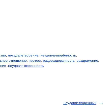
ство
,
неудовлетворение
,
неудовлетворённость
,
льное отношение
,
протест
,
раздосадованность
,
раздражение
,
ация
,
неудовлетворенность
неудовлетворенный