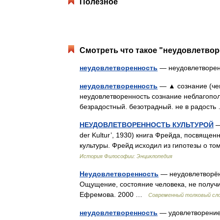
Полезное
Смотреть что такое "неудовлетвор
неудовлетворенность
— неудовлетвор
неудовлетворенность
— ▲ сознание (чег
неудовлетворенность сознание неблагополу
безрадостный. безотрадный. не в радост
НЕУДОВЛЕТВОРЕННОСТЬ КУЛЬТУРОЙ
—
der Kultur’, 1930) книга Фрейда, посвяще
культуры. Фрейд исходил из гипотезы о то
История Философии: Энциклопедия
Неудовлетворенность
— неудовлетворённ
Ощущение, состояние человека, не получи
Ефремова. 2000 …
Современный толковый сло
неудовлетворенность
— удовлетворен