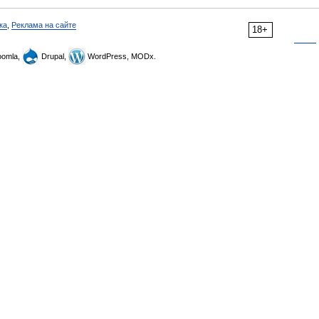
ка
,
Реклама на сайте
18+
omla,
Drupal,
WordPress, MODx.