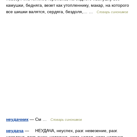
камушки, бедняга, везет как утопленнику, макар, на которого
все шишки валятся, сердяга, бездоля,… …
Словарь синонимов
неудачник
— См …
Словарь синонимов
неудача
— НЕУДАЧА, неуспех, разг. невезение, разг.