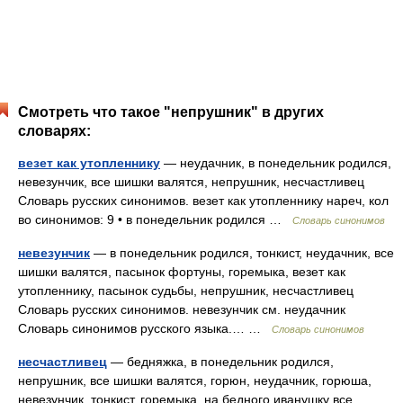
Смотреть что такое "непрушник" в других
словарях:
везет как утопленнику
— неудачник, в понедельник родился,
невезунчик, все шишки валятся, непрушник, несчастливец
Словарь русских синонимов. везет как утопленнику нареч, кол
во синонимов: 9 • в понедельник родился …
Словарь синонимов
невезунчик
— в понедельник родился, тонкист, неудачник, все
шишки валятся, пасынок фортуны, горемыка, везет как
утопленнику, пасынок судьбы, непрушник, несчастливец
Словарь русских синонимов. невезунчик см. неудачник
Словарь синонимов русского языка.… …
Словарь синонимов
несчастливец
— бедняжка, в понедельник родился,
непрушник, все шишки валятся, горюн, неудачник, горюша,
невезунчик, тонкист, горемыка, на бедного иванушку все