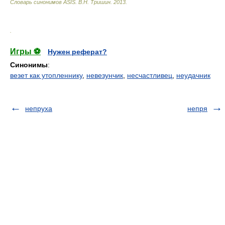
Словарь синонимов ASIS.
В.Н. Тришин
.
2013
.
.
Игры ⚽
Нужен реферат?
Синонимы
:
везет как утопленнику
,
невезунчик
,
несчастливец
,
неудачник
непруха
непря