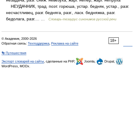
незадача, разг. сниж. невезуха, жарг. непер, жарг. непруха
НЕУДАЧНИК, трад. поэт. горюша, устар. бедняк, устар., разг.
несчастливец, разг. бедняга, разг., ласк. бедняжка, разг.
бедолага, разг.… …
Словарь-тезаурус синонимов русской речи
© Академик, 2000-2026
18+
Обратная связь:
Техподдержка
,
Реклама на сайте
👣 Путешествия
Экспорт словарей на сайты
, сделанные на PHP,
Joomla,
Drupal,
WordPress, MODx.