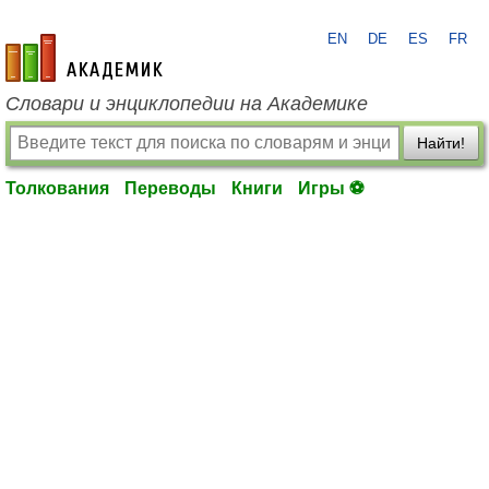
EN
DE
ES
FR
academic.ru
Словари и энциклопедии на Академике
Найти!
Толкования
Переводы
Книги
Игры ⚽