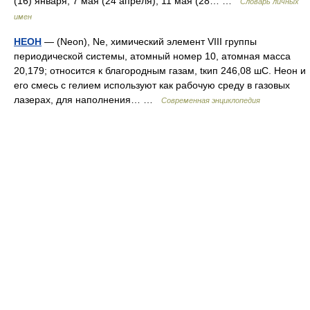
(16) января, 7 мая (24 апреля), 11 мая (28… …
Словарь личных
имен
НЕОН
— (Neon), Ne, химический элемент VIII группы
периодической системы, атомный номер 10, атомная масса
20,179; относится к благородным газам, tкип 246,08 шC. Неон и
его смесь с гелием используют как рабочую среду в газовых
лазерах, для наполнения… …
Современная энциклопедия