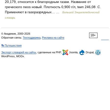
20,179, относится к благородным газам. Название от
греческого neos новый. Плотность 0,900 г/л, tкип 246,08 .С.
Применяют в газоразрядных… …
Большой Энциклопедический
словарь
© Академик, 2000-2026
18+
Обратная связь:
Техподдержка
,
Реклама на сайте
👣 Путешествия
Экспорт словарей на сайты
, сделанные на PHP,
Joomla,
Drupal,
WordPress, MODx.