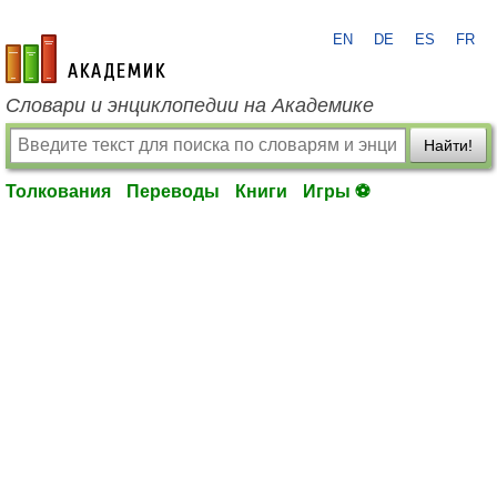
EN
DE
ES
FR
academic.ru
Словари и энциклопедии на Академике
Найти!
Толкования
Переводы
Книги
Игры ⚽